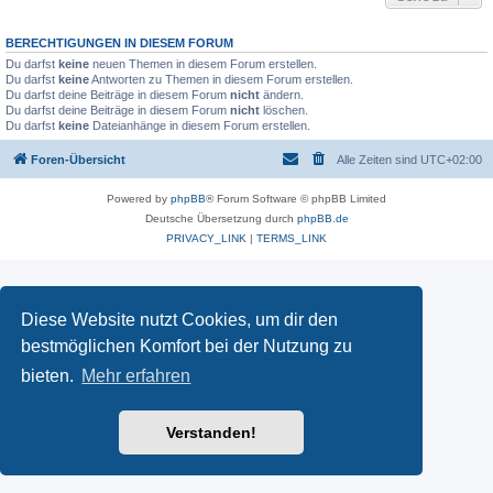
BERECHTIGUNGEN IN DIESEM FORUM
Du darfst
keine
neuen Themen in diesem Forum erstellen.
Du darfst
keine
Antworten zu Themen in diesem Forum erstellen.
Du darfst deine Beiträge in diesem Forum
nicht
ändern.
Du darfst deine Beiträge in diesem Forum
nicht
löschen.
Du darfst
keine
Dateianhänge in diesem Forum erstellen.
Foren-Übersicht
Alle Zeiten sind
UTC+02:00
Powered by
phpBB
® Forum Software © phpBB Limited
Deutsche Übersetzung durch
phpBB.de
PRIVACY_LINK
|
TERMS_LINK
Diese Website nutzt Cookies, um dir den
bestmöglichen Komfort bei der Nutzung zu
bieten.
Mehr erfahren
Verstanden!