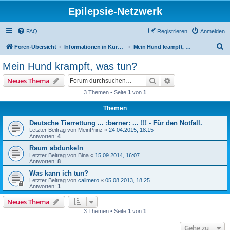
Epilepsie-Netzwerk
FAQ
Registrieren
Anmelden
S
Foren-Übersicht
Informationen in Kurzform für Gäste
Mein Hund krampft, was tun?
u
Mein Hund krampft, was tun?
c
Suche
Erweiterte Suche
Neues Thema
h
3 Themen • Seite
1
von
1
e
Themen
Deutsche Tierrettung ... :berner: ... !!! - Für den Notfall.
Letzter Beitrag von
MeinPrinz
«
24.04.2015, 18:15
Antworten:
4
Raum abdunkeln
Letzter Beitrag von
Bina
«
15.09.2014, 16:07
Antworten:
8
Was kann ich tun?
Letzter Beitrag von
calimero
«
05.08.2013, 18:25
Antworten:
1
Neues Thema
3 Themen • Seite
1
von
1
Gehe zu