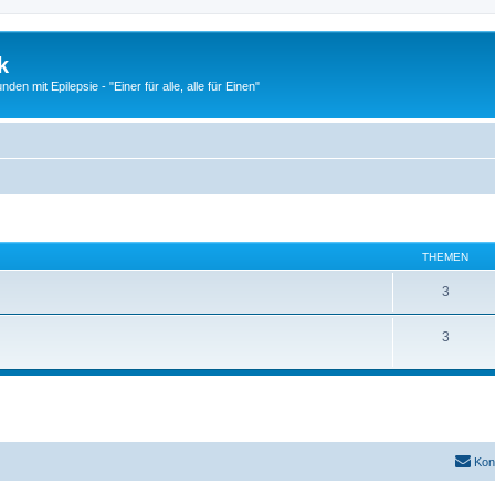
k
n mit Epilepsie - "Einer für alle, alle für Einen"
THEMEN
3
3
Kon