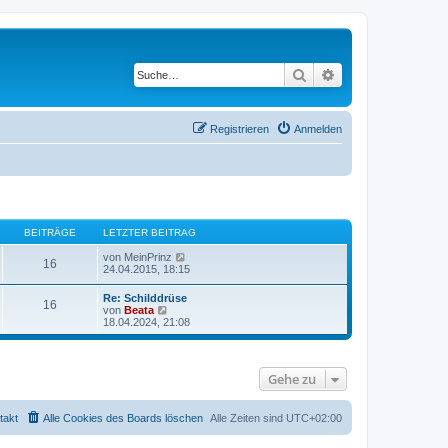
Suche
Erweiterte Suche
Registrieren
Anmelden
BEITRÄGE
LETZTER BEITRAG
N
von
MeinPrinz
16
e
24.04.2015, 18:15
u
e
Re: Schilddrüse
16
s
N
von
Beata
t
e
18.04.2024, 21:08
e
u
r
e
B
s
e
t
i
Gehe zu
e
t
r
r
B
a
e
takt
Alle Cookies des Boards löschen
Alle Zeiten sind
UTC+02:00
g
i
t