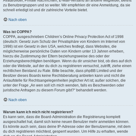
Avatarbilder, Private Nachrichten, E-Mail-Versand an andere Mitglieder, Beitritt
zu Benutzergruppen und so weiter. Wir empfehlen dir eine Anmeldung, da sie
schnell erledigt ist und dir zahlreiche Vorteile bietet.
Nach oben
Was ist COPPA?
COPPA, ausgeschrieben Children’s Online Privacy Protection Act of 1998
(deutsch: Gesetz zum Schutz der Privatsphäre von Kindern im Internet von
1998) ist ein Gesetz in den USA, welches festlegt, dass Websites, die
möglicherweise persönliche Daten von Kindern unter 13 Jahren erheben,
hierzu die Zustimmung der Eltern beziehungsweise des oder der
Erziehungsberechtigten benötigen. Wenn du dir unsicher bist, ob dies auf dich
oder die Website, auf der du dich zu registrieren versuchst, zutrifft, ziehe einen
rechtlichen Beistand zu Rate. Bitte beachte, dass phpBB Limited und der
Besitzer dieses Boards keine Rechtsberatung anbieten kann und nicht die
Anlaufstelle für Rechtsangelegenheiten jeglicher Art ist; außer solchen, die
unter der Frage „An wen soll ich mich wenden, falls es Beschwerden oder
juristische Anfragen zu diesem Forum gibt?“ behandelt werden.
Nach oben
Warum kann ich mich nicht registrieren?
Es kann sein, dass die Board-Administration die Registrierung komplett
ausgeschaltet hat, damit sich keine neuen Benutzer mehr anmelden können.
Es könnte auch sein, dass deine IP-Adresse oder der Benutzername, mit dem
du dich registrieren möchtest, gesperrt wurden. Um Hilfe zu erhalten, wende