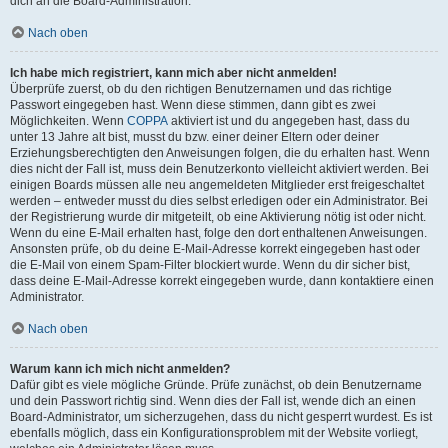
dich an die Board-Administration.
Nach oben
Ich habe mich registriert, kann mich aber nicht anmelden!
Überprüfe zuerst, ob du den richtigen Benutzernamen und das richtige
Passwort eingegeben hast. Wenn diese stimmen, dann gibt es zwei
Möglichkeiten. Wenn
COPPA
aktiviert ist und du angegeben hast, dass du
unter 13 Jahre alt bist, musst du bzw. einer deiner Eltern oder deiner
Erziehungsberechtigten den Anweisungen folgen, die du erhalten hast. Wenn
dies nicht der Fall ist, muss dein Benutzerkonto vielleicht aktiviert werden. Bei
einigen Boards müssen alle neu angemeldeten Mitglieder erst freigeschaltet
werden – entweder musst du dies selbst erledigen oder ein Administrator. Bei
der Registrierung wurde dir mitgeteilt, ob eine Aktivierung nötig ist oder nicht.
Wenn du eine E-Mail erhalten hast, folge den dort enthaltenen Anweisungen.
Ansonsten prüfe, ob du deine E-Mail-Adresse korrekt eingegeben hast oder
die E-Mail von einem Spam-Filter blockiert wurde. Wenn du dir sicher bist,
dass deine E-Mail-Adresse korrekt eingegeben wurde, dann kontaktiere einen
Administrator.
Nach oben
Warum kann ich mich nicht anmelden?
Dafür gibt es viele mögliche Gründe. Prüfe zunächst, ob dein Benutzername
und dein Passwort richtig sind. Wenn dies der Fall ist, wende dich an einen
Board-Administrator, um sicherzugehen, dass du nicht gesperrt wurdest. Es ist
ebenfalls möglich, dass ein Konfigurationsproblem mit der Website vorliegt,