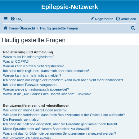
Epilepsie-Netzwerk
FAQ
Registrieren
Anmelden
S
Foren-Übersicht
Häufig gestellte Fragen
u
Häufig gestellte Fragen
c
h
Registrierung und Anmeldung
Wozu muss ich mich registrieren?
e
Was ist COPPA?
Warum kann ich mich nicht registrieren?
Ich habe mich registriert, kann mich aber nicht anmelden!
Warum kann ich mich nicht anmelden?
Ich habe mich vor einiger Zeit registriert, kann mich aber nicht mehr anmelden?!
Ich habe mein Passwort vergessen!
Warum werde ich automatisch abgemeldet?
Wozu ist die „Alle Cookies des Boards löschen“-Funktion?
Benutzerpräferenzen und -einstellungen
Wie kann ich meine Einstellungen ändern?
Wie kann ich verhindern, dass mein Benutzername in der Online-Liste auftaucht?
Die Forenuhr geht falsch!
Ich habe die Zeitzone eingestellt, aber die Forenuhr geht immer noch falsch!
Meine Sprache steht auf diesem Board nicht zur Auswahl!
Was sind das für Bilder, die bei meinem Benutzernamen angezeigt werden?
Wie verwende ich einen Avatar?