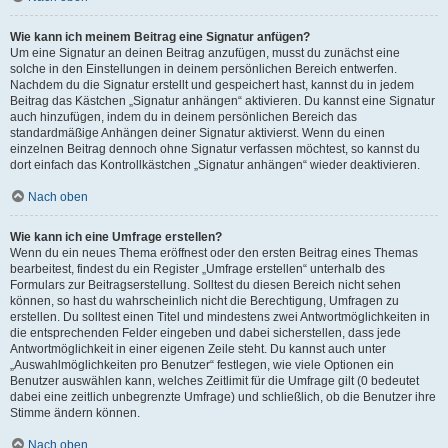
Wie kann ich meinem Beitrag eine Signatur anfügen?
Um eine Signatur an deinen Beitrag anzufügen, musst du zunächst eine
solche in den Einstellungen in deinem persönlichen Bereich entwerfen.
Nachdem du die Signatur erstellt und gespeichert hast, kannst du in jedem
Beitrag das Kästchen „Signatur anhängen“ aktivieren. Du kannst eine Signatur
auch hinzufügen, indem du in deinem persönlichen Bereich das
standardmäßige Anhängen deiner Signatur aktivierst. Wenn du einen
einzelnen Beitrag dennoch ohne Signatur verfassen möchtest, so kannst du
dort einfach das Kontrollkästchen „Signatur anhängen“ wieder deaktivieren.
Nach oben
Wie kann ich eine Umfrage erstellen?
Wenn du ein neues Thema eröffnest oder den ersten Beitrag eines Themas
bearbeitest, findest du ein Register „Umfrage erstellen“ unterhalb des
Formulars zur Beitragserstellung. Solltest du diesen Bereich nicht sehen
können, so hast du wahrscheinlich nicht die Berechtigung, Umfragen zu
erstellen. Du solltest einen Titel und mindestens zwei Antwortmöglichkeiten in
die entsprechenden Felder eingeben und dabei sicherstellen, dass jede
Antwortmöglichkeit in einer eigenen Zeile steht. Du kannst auch unter
„Auswahlmöglichkeiten pro Benutzer“ festlegen, wie viele Optionen ein
Benutzer auswählen kann, welches Zeitlimit für die Umfrage gilt (0 bedeutet
dabei eine zeitlich unbegrenzte Umfrage) und schließlich, ob die Benutzer ihre
Stimme ändern können.
Nach oben