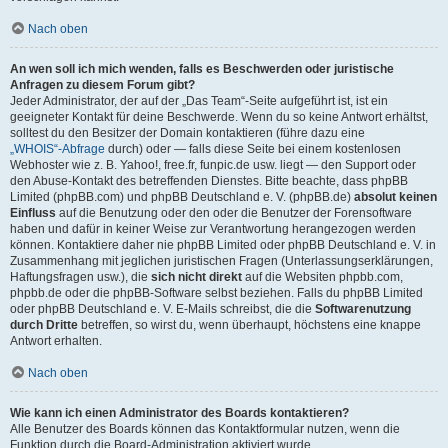
Nach oben
An wen soll ich mich wenden, falls es Beschwerden oder juristische
Anfragen zu diesem Forum gibt?
Jeder Administrator, der auf der „Das Team“-Seite aufgeführt ist, ist ein
geeigneter Kontakt für deine Beschwerde. Wenn du so keine Antwort erhältst,
solltest du den Besitzer der Domain kontaktieren (führe dazu eine
„WHOIS“-Abfrage
durch) oder — falls diese Seite bei einem kostenlosen
Webhoster wie z. B. Yahoo!, free.fr, funpic.de usw. liegt — den Support oder
den Abuse-Kontakt des betreffenden Dienstes. Bitte beachte, dass phpBB
Limited (phpBB.com) und phpBB Deutschland e. V. (phpBB.de)
absolut keinen
Einfluss
auf die Benutzung oder den oder die Benutzer der Forensoftware
haben und dafür in keiner Weise zur Verantwortung herangezogen werden
können. Kontaktiere daher nie phpBB Limited oder phpBB Deutschland e. V. in
Zusammenhang mit jeglichen juristischen Fragen (Unterlassungserklärungen,
Haftungsfragen usw.), die
sich nicht direkt
auf die Websiten phpbb.com,
phpbb.de oder die phpBB-Software selbst beziehen. Falls du phpBB Limited
oder phpBB Deutschland e. V. E-Mails schreibst, die die
Softwarenutzung
durch Dritte
betreffen, so wirst du, wenn überhaupt, höchstens eine knappe
Antwort erhalten.
Nach oben
Wie kann ich einen Administrator des Boards kontaktieren?
Alle Benutzer des Boards können das Kontaktformular nutzen, wenn die
Funktion durch die Board-Administration aktiviert wurde.