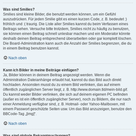
Was sind Smilies?
Smilies sind kleine Bilder, die benutzt werden können, um ein Gefühl
auszudrücken. Für jeden Smilie gibt es einen kurzen Code, z. B. bedeutet :)
fröhlich und :( traurig. Die Liste aller Smilies kannst du beim Verfassen eines
Beitrags sehen. Versuche bitte trotzdem, Smilies nicht zu häufig zu benutzen,
sie können einen Beitrag schnell unlesbar machen und ein Moderator könnte
deshalb deinen Beitrag entsprechend überarbeiten oder gar komplett löschen.
Die Board-Administration kann auch die Anzahl der Smilies begrenzen, die du
in einem Beitrag benutzen kannst.
Nach oben
Kann ich Bilder in meine Beiträge einfügen?
Ja, Bilder können in deinem Beitrag angezeigt werden. Wenn die
Administration Dateianhänge erlaubt hat, kannst du das Bild auch direkt
hochladen. Ansonsten musst du zu einem Bild verlinken, das auf einem
öffentlich zugänglichen Server liegt, z. B. http://www.domain.tld/mein-bild.gif.
Du kannst weder Bilder verlinken, die sich auf deinem eigenen PC befinden
(außer es ist ein öffentlich zugänglicher Server), noch zu Bildern, die nur nach
einer Anmeldung verfügbar sind, z. B. Hotmail- oder Yahoo-Mailboxen, mit
einem Passwort geschützte Seiten usw. Um das Bild anzuzeigen, benutze den
BBCode-Tag „[img]“.
Nach oben
Was sind globale Bekanntmachungen?