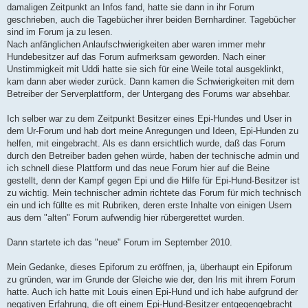
damaligen Zeitpunkt an Infos fand, hatte sie dann in ihr Forum
geschrieben, auch die Tagebücher ihrer beiden Bernhardiner. Tagebücher
sind im Forum ja zu lesen.
Nach anfänglichen Anlaufschwierigkeiten aber waren immer mehr
Hundebesitzer auf das Forum aufmerksam geworden. Nach einer
Unstimmigkeit mit Uddi hatte sie sich für eine Weile total ausgeklinkt,
kam dann aber wieder zurück. Dann kamen die Schwierigkeiten mit dem
Betreiber der Serverplattform, der Untergang des Forums war absehbar.
Ich selber war zu dem Zeitpunkt Besitzer eines Epi-Hundes und User in
dem Ur-Forum und hab dort meine Anregungen und Ideen, Epi-Hunden zu
helfen, mit eingebracht. Als es dann ersichtlich wurde, daß das Forum
durch den Betreiber baden gehen würde, haben der technische admin und
ich schnell diese Plattform und das neue Forum hier auf die Beine
gestellt, denn der Kampf gegen Epi und die Hilfe für Epi-Hund-Besitzer ist
zu wichtig. Mein technischer admin richtete das Forum für mich technisch
ein und ich füllte es mit Rubriken, deren erste Inhalte von einigen Usern
aus dem "alten" Forum aufwendig hier rübergerettet wurden.
Dann startete ich das "neue" Forum im September 2010.
Mein Gedanke, dieses Epiforum zu eröffnen, ja, überhaupt ein Epiforum
zu gründen, war im Grunde der Gleiche wie der, den Iris mit ihrem Forum
hatte. Auch ich hatte mit Louis einen Epi-Hund und ich habe aufgrund der
negativen Erfahrung, die oft einem Epi-Hund-Besitzer entgegengebracht