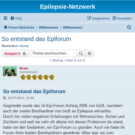
Epilepsie-Netzwerk
FAQ
Registrieren
Anmelden
S
Foren-Übersicht
Willkommen
Willkommen
u
So entstand das Epiforum
c
Moderator:
bonny
h
Suche
Erweiterte Suche
Gesperrt
e
1 Beitrag • Seite
1
von
1
Beata
Administrator
So entstand das Epiforum
B
24.07.2011, 11:34
e
i
Gegründet wurde das Ur-Epi-Forum Anfang 2006 von IrisB, nachdem
t
auch der zweite Bernhardiner von IrisB an Epilepsie erkrankte.
r
a
Durch Iris vielen negativen Erfahrungen mit Mitmenschen, Ärzten und
g
Züchtern und weil sie sehr oft alleine mit diesen Problemen da stand,
hatte sie den Gedanken, ein Epi-Forum zu gründen. Auch sie hatte ihr
Forum ihren beiden Bernhardinern gewidmet. Alles was sie zum