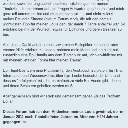
werden, sowie der unglaublich positiven Erfahrungen mit meiner
Tierärztin, die mir immer auf alle Fragen Antworten gegeben hat und mich
ganz toll unterstützt hat und es auch noch tut...... und nicht zuletzt
meiner Freundin Simone (hier im Forum/Mod), die mir den damals
wichtigsten Tipp für meinen Louis gab, der damit 7 Jahre anfallfrei war. So
entstand bei mir der Wunsch, etwas für Epihunde und deren Besitzer zu
tun.
Aus dieser Dankbarkeit heraus, zwar einen Epileptiker zu haben, aber
enorme Hilfe erfahren zu haben, nahmen mein Mann und ich nicht nur
zusätzlich eine Epi-Hündin aus dem Tierschutz auf, ich verwirklichte mir
mit meinem jetzigen Forum hier meinen Traum:
Epi-Hund-Besitzern eine Plattform für den Austausch zu bieten, für Hilfe,
Information und Wissenswertes über Epi. Leider bedeutet der Umstand,
dass es "erfolgreich" ist, das es einfach zu viele Epi-Hunde gibt, denen
und deren Besitzern geholfen werden muß.
Aber gemeinsam sind wir stark und gemeinsam gehen wir das Problem
Epi an.
Dieses Forum hab ich dem Andenken meines Louis gwidmet, der im
Januar 2011 nach 7 anfallsfreien Jahren im Alter von 9 1/4 Jahren
gegangen ist.