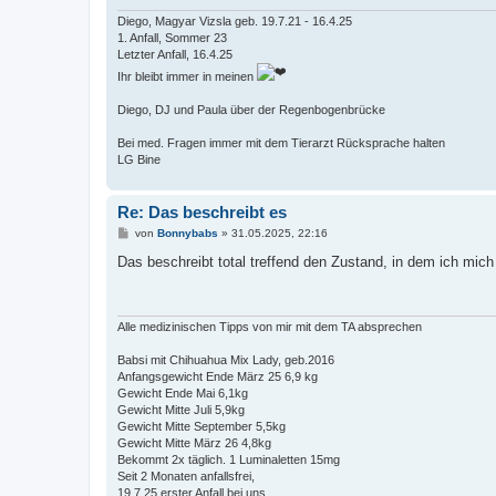
Diego, Magyar Vizsla geb. 19.7.21 - 16.4.25
1. Anfall, Sommer 23
Letzter Anfall, 16.4.25
Ihr bleibt immer in meinen
Diego, DJ und Paula über der Regenbogenbrücke
Bei med. Fragen immer mit dem Tierarzt Rücksprache halten
LG Bine
Re: Das beschreibt es
B
von
Bonnybabs
»
31.05.2025, 22:16
e
i
Das beschreibt total treffend den Zustand, in dem ich mich
t
r
a
g
Alle medizinischen Tipps von mir mit dem TA absprechen
Babsi mit Chihuahua Mix Lady, geb.2016
Anfangsgewicht Ende März 25 6,9 kg
Gewicht Ende Mai 6,1kg
Gewicht Mitte Juli 5,9kg
Gewicht Mitte September 5,5kg
Gewicht Mitte März 26 4,8kg
Bekommt 2x täglich. 1 Luminaletten 15mg
Seit 2 Monaten anfallsfrei,
19.7.25 erster Anfall bei uns