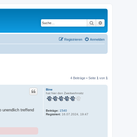
Suche
Erweiterte Suche
Registrieren
Anmelden
4 Beiträge • Seite
1
von
1
Bine
hat hier den Zweitwohnsitz
o unendlich treffend
Beiträge:
1540
Registriert:
16.07.2024, 19:47