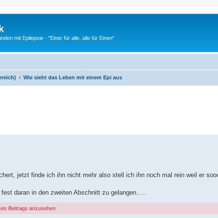
k
n mit Epilepsie - "Einer für alle, alle für Einen"
ereich)
Wie sieht das Leben mit einem Epi aus
erte Suche
rt, jetzt finde ich ihn nicht mehr also stell ich ihn noch mal rein weil er soo
e fest daran in den zweiten Abschnitt zu gelangen.....
ses Beitrags anzusehen.