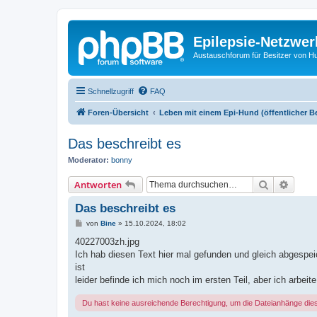
Epilepsie-Netzwer
Austauschforum für Besitzer von Hunde
Schnellzugriff
FAQ
Foren-Übersicht
Leben mit einem Epi-Hund (öffentlicher B
Das beschreibt es
Moderator:
bonny
Suche
Erweit
Antworten
Das beschreibt es
B
von
Bine
»
15.10.2024, 18:02
e
i
40227003zh.jpg
t
Ich hab diesen Text hier mal gefunden und gleich abgespeiche
r
a
ist
g
leider befinde ich mich noch im ersten Teil, aber ich arbeit
Du hast keine ausreichende Berechtigung, um die Dateianhänge die