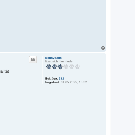
N
a
c
Bonnybabs
h
lässt sich hier nieder
o
b
alität
e
n
Beiträge:
182
Registriert:
31.05.2025, 18:32