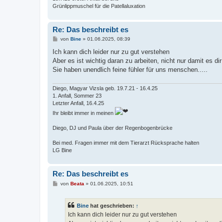
Grünlippmuschel für die Patellaluxation
Re: Das beschreibt es
B
von
Bine
»
01.06.2025, 08:39
e
i
Ich kann dich leider nur zu gut verstehen
t
Aber es ist wichtig daran zu arbeiten, nicht nur damit es 
r
a
Sie haben unendlich feine fühler für uns menschen.....
g
Diego, Magyar Vizsla geb. 19.7.21 - 16.4.25
1. Anfall, Sommer 23
Letzter Anfall, 16.4.25
Ihr bleibt immer in meinen
Diego, DJ und Paula über der Regenbogenbrücke
Bei med. Fragen immer mit dem Tierarzt Rücksprache halten
LG Bine
Re: Das beschreibt es
B
von
Beata
»
01.06.2025, 10:51
e
i
t
Bine
hat geschrieben:
↑
r
a
Ich kann dich leider nur zu gut verstehen
g