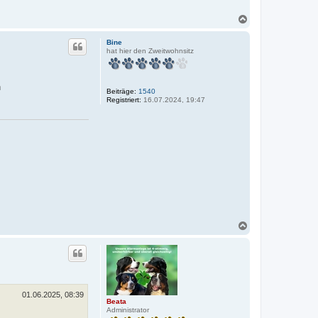
N
a
c
Bine
h
hat hier den Zweitwohnsitz
o
b
e
n
n
Beiträge:
1540
Registriert:
16.07.2024, 19:47
N
a
c
h
o
b
e
n
01.06.2025, 08:39
Beata
Administrator