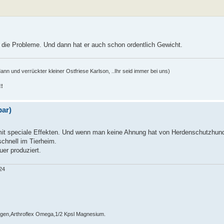
die Probleme. Und dann hat er auch schon ordentlich Gewicht.
n und verrückter kleiner Ostfriese Karlson, ..Ihr seid immer bei uns)
!!
bar)
mit speciale Effekten. Und wenn man keine Ahnung hat von Herdenschutzhund
chnell im Tierheim.
er produziert.
24
algen,Arthroflex Omega,1/2 Kpsl Magnesium.