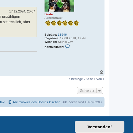
b
e
n
17.12.2024, 20:07
Beata
n unzähligen
Administrator
n schrecklich, aber
Beiträge:
13546
Registriert:
19.08.2010, 17:44
Wohnort:
Köthel-City
K
Kontaktdaten:
o
n
t
a
k
t
d
N
a
a
t
7 Beiträge • Seite
1
von
1
c
e
h
n
v
o
Gehe zu
o
b
n
e
B
n
takt
Alle Cookies des Boards löschen
Alle Zeiten sind
UTC+02:00
e
a
t
a
Verstanden!