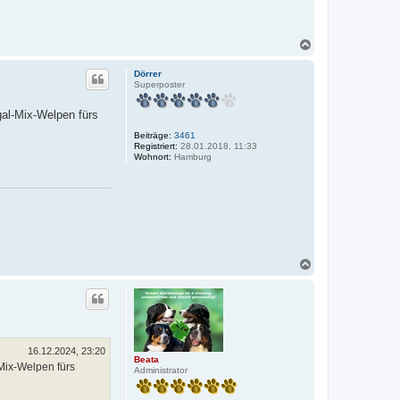
N
a
c
Dörrer
h
Superposter
o
b
al-Mix-Welpen fürs
e
n
Beiträge:
3461
Registriert:
28.01.2018, 11:33
Wohnort:
Hamburg
N
a
c
h
o
b
e
n
16.12.2024, 23:20
Beata
Mix-Welpen fürs
Administrator