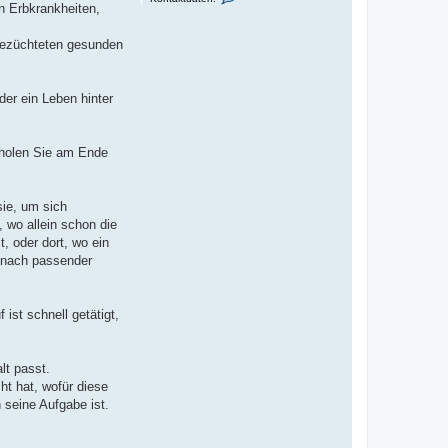
o
n Erbkrankheiten,
n
t
a
 gezüchteten gesunden
k
t
d
a
der ein Leben hinter
t
e
n
v
o
, holen Sie am Ende
n
B
e
a
sie, um sich
t
a
 wo allein schon die
, oder dort, wo ein
e nach passender
ist schnell getätigt,
lt passt.
ht hat, wofür diese
 seine Aufgabe ist.