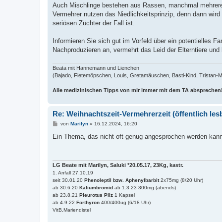
Auch Mischlinge bestehen aus Rassen, manchmal mehrere
Vermehrer nutzen das Niedlichkeitsprinzip, denn dann wird 
seriösen Züchter der Fall ist.
Informieren Sie sich gut im Vorfeld über ein potentielles 
Nachproduzieren an, vermehrt das Leid der Elterntiere und
Beata mit Hannemann und Lienchen
(Bajado, Fietemöpschen, Louis, Gretamäuschen, Basti-Kind, Tristan-Man
Alle medizinischen Tipps von mir immer mit dem TA absprechen
Re: Weihnachtszeit-Vermehrerzeit (öffentlich les
B
von
Marilyn
»
16.12.2024, 16:20
e
i
Ein Thema, das nicht oft genug angesprochen werden kann.
t
r
a
g
LG Beate mit Marilyn, Saluki *20.05.17, 23Kg, kastr.
1. Anfall 27.10.19
seit 30.01.20
Phenoleptil bzw. Aphenylbarbit
2x75mg (8/20 Uhr)
ab 30.6.20
Kaliumbromid
ab 1.3.23 300mg (abends)
ab 23.8.21
Pleurotus Pilz
1 Kapsel
ab 4.9.22
Forthyron
400/400ug (6/18 Uhr)
VitB,Mariendistel