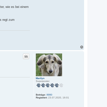
ter, wie es bei einem
ns regt zum
N
a
c
h
o
b
e
n
Marilyn
Superposter
Beiträge:
8980
Registriert:
23.07.2020, 16:01