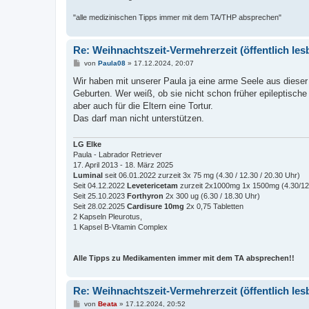
"alle medizinischen Tipps immer mit dem TA/THP absprechen"
Re: Weihnachtszeit-Vermehrerzeit (öffentlich les
B
von
Paula08
»
17.12.2024, 20:07
e
i
Wir haben mit unserer Paula ja eine arme Seele aus dies
t
Geburten. Wer weiß, ob sie nicht schon früher epileptische
r
a
aber auch für die Eltern eine Tortur.
g
Das darf man nicht unterstützen.
LG Elke
Paula - Labrador Retriever
17. April 2013 - 18. März 2025
Luminal
seit 06.01.2022 zurzeit 3x 75 mg (4.30 / 12.30 / 20.30 Uhr)
Seit 04.12.2022
Levetericetam
zurzeit 2x1000mg 1x 1500mg (4.30/12.
Seit 25.10.2023
Forthyron
2x 300 ug (6.30 / 18.30 Uhr)
Seit 28.02.2025
Cardisure 10mg
2x 0,75 Tabletten
2 Kapseln Pleurotus,
1 Kapsel B-Vitamin Complex
Alle Tipps zu Medikamenten immer mit dem TA absprechen!!
Re: Weihnachtszeit-Vermehrerzeit (öffentlich les
B
von
Beata
»
17.12.2024, 20:52