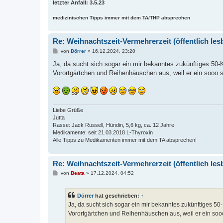
letzter Anfall: 3.5.23
medizinischen Tipps immer mit dem TA/THP absprechen
Re: Weihnachtszeit-Vermehrerzeit (öffentlich les
B
von
Dörrer
»
16.12.2024, 23:20
e
i
Ja, da sucht sich sogar ein mir bekanntes zukünftiges 5
t
Vorortgärtchen und Reihenhäuschen aus, weil er ein sooo 
r
a
g
Liebe Grüße
Jutta
Rasse: Jack Russell, Hündin, 5,6 kg, ca. 12 Jahre
Medikamente: seit 21.03.2018 L-Thyroxin
Alle Tipps zu Medikamenten immer mit dem TA absprechen!
Re: Weihnachtszeit-Vermehrerzeit (öffentlich les
B
von
Beata
»
17.12.2024, 04:52
e
i
t
Dörrer
hat geschrieben:
↑
r
a
Ja, da sucht sich sogar ein mir bekanntes zukünftiges
g
Vorortgärtchen und Reihenhäuschen aus, weil er ein soo