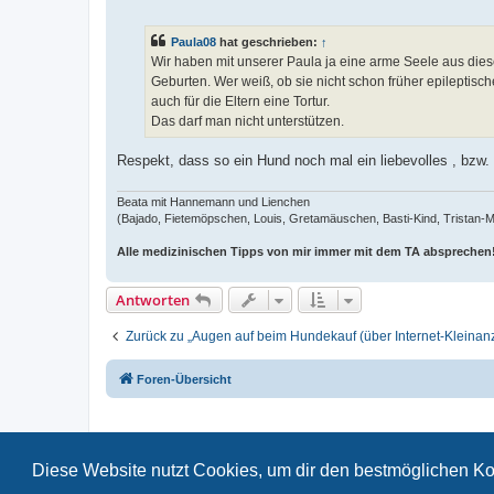
e
i
t
Paula08
hat geschrieben:
↑
r
a
Wir haben mit unserer Paula ja eine arme Seele aus die
g
Geburten. Wer weiß, ob sie nicht schon früher epileptisc
auch für die Eltern eine Tortur.
Das darf man nicht unterstützen.
Respekt, dass so ein Hund noch mal ein liebevolles , bzw. ü
Beata mit Hannemann und Lienchen
(Bajado, Fietemöpschen, Louis, Gretamäuschen, Basti-Kind, Tristan-Man
Alle medizinischen Tipps von mir immer mit dem TA absprechen
Antworten
Zurück zu „Augen auf beim Hundekauf (über Internet-Kleina
Foren-Übersicht
Diese Website nutzt Cookies, um dir den bestmöglichen Ko