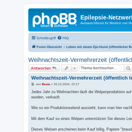
Epilepsie-Netzwer
Austauschforum für Besitzer von Hunde
Schnellzugriff
FAQ
Foren-Übersicht
Leben mit einem Epi-Hund (öffentlicher B
Weihnachtszeit-Vermehrerzeit (öffentlic
Antworten
Weihnachtszeit-Vermehrerzeit (öffentlich l
B
von
Beata
»
16.12.2024, 15:17
e
i
Jedes Jahr zu Weihnachten läuft die Welpenproduktion auf 
t
wurden, verkauft.
r
a
g
Wie so ein Produktionselend aussieht, kann man hier nac
Mit dem Kauf so eines Welpen unterstützen Sie dieses Lei
Dieses Weloen erscheinen beim Kauf billig, Papiere "brau