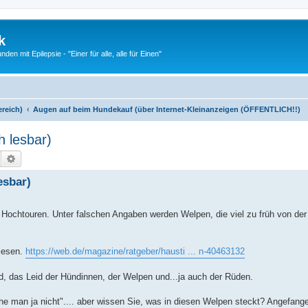
k
n mit Epilepsie - "Einer für alle, alle für Einen"
ereich)
Augen auf beim Hundekauf (über Internet-Kleinanzeigen (ÖFFENTLICH!!)
h lesbar)
Suche
Erweiterte Suche
esbar)
Hochtouren. Unter falschen Angaben werden Welpen, die viel zu früh von der
hlesen.
https://web.de/magazine/ratgeber/hausti ... n-40463132
d, das Leid der Hündinnen, der Welpen und...ja auch der Rüden.
che man ja nicht".... aber wissen Sie, was in diesen Welpen steckt? Angefan