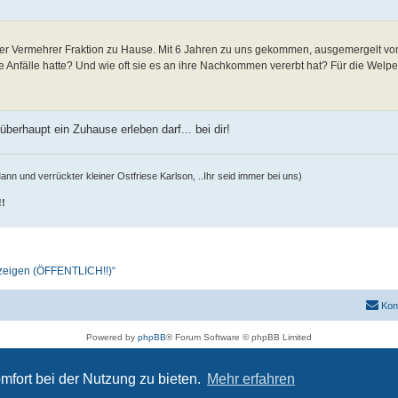
ser Vermehrer Fraktion zu Hause. Mit 6 Jahren zu uns gekommen, ausgemergelt vo
he Anfälle hatte? Und wie oft sie es an ihre Nachkommen vererbt hat? Für die Welpe
berhaupt ein Zuhause erleben darf... bei dir!
n und verrückter kleiner Ostfriese Karlson, ..Ihr seid immer bei uns)
!!
nzeigen (ÖFFENTLICH!!)“
Kon
Powered by
phpBB
® Forum Software © phpBB Limited
Deutsche Übersetzung durch
phpBB.de
PRIVACY_LINK
|
TERMS_LINK
mfort bei der Nutzung zu bieten.
Mehr erfahren