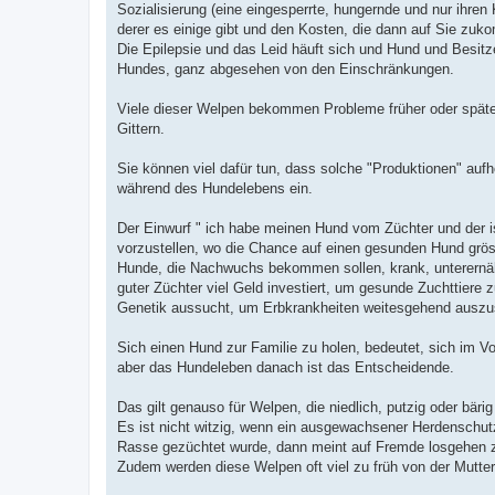
Sozialisierung (eine eingesperrte, hungernde und nur ihre
derer es einige gibt und den Kosten, die dann auf Sie zuk
Die Epilepsie und das Leid häuft sich und Hund und Besit
Hundes, ganz abgesehen von den Einschränkungen.
Viele dieser Welpen bekommen Probleme früher oder später 
Gittern.
Sie können viel dafür tun, dass solche "Produktionen" aufhö
während des Hundelebens ein.
Der Einwurf " ich habe meinen Hund vom Züchter und der i
vorzustellen, wo die Chance auf einen gesunden Hund gröss
Hunde, die Nachwuchs bekommen sollen, krank, unterernährt 
guter Züchter viel Geld investiert, um gesunde Zuchttier
Genetik aussucht, um Erbkrankheiten weitesgehend auszu
Sich einen Hund zur Familie zu holen, bedeutet, sich im Vor
aber das Hundeleben danach ist das Entscheidende.
Das gilt genauso für Welpen, die niedlich, putzig oder bäri
Es ist nicht witzig, wenn ein ausgewachsener Herdenschutz
Rasse gezüchtet wurde, dann meint auf Fremde losgehen zu 
Zudem werden diese Welpen oft viel zu früh von der Mut