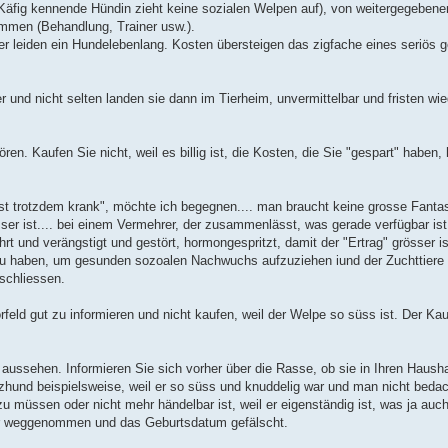
n Käfig kennende Hündin zieht keine sozialen Welpen auf), von weitergegebene
ommen (Behandlung, Trainer usw.).
zer leiden ein Hundelebenlang. Kosten übersteigen das zigfache eines seriös
und nicht selten landen sie dann im Tierheim, unvermittelbar und fristen wie
ren. Kaufen Sie nicht, weil es billig ist, die Kosten, die Sie "gespart" haben
st trotzdem krank", möchte ich begegnen.... man braucht keine grosse Fanta
er ist.... bei einem Vermehrer, der zusammenlässt, was gerade verfügbar ist,
und verängstigt und gestört, hormongespritzt, damit der "Ertrag" grösser ist
e zu haben, um gesunden sozoalen Nachwuchs aufzuziehen iund der Zuchttier
schliessen.
feld gut zu informieren und nicht kaufen, weil der Welpe so süss ist. Der Kauf 
g aussehen. Informieren Sie sich vorher über die Rasse, ob sie in Ihren Hausha
hund beispielsweise, weil er so süss und knuddelig war und man nicht bedac
müssen oder nicht mehr händelbar ist, weil er eigenständig ist, was ja auch
ter weggenommen und das Geburtsdatum gefälscht.