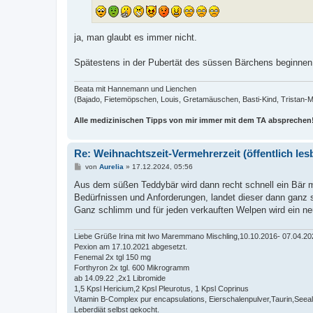
ja, man glaubt es immer nicht.
Spätestens in der Pubertät des süssen Bärchens beginnen 
Beata mit Hannemann und Lienchen
(Bajado, Fietemöpschen, Louis, Gretamäuschen, Basti-Kind, Tristan-Man
Alle medizinischen Tipps von mir immer mit dem TA absprechen
Re: Weihnachtszeit-Vermehrerzeit (öffentlich les
B
von
Aurelia
»
17.12.2024, 05:56
e
i
Aus dem süßen Teddybär wird dann recht schnell ein Bär 
t
Bedürfnissen und Anforderungen, landet dieser dann ganz s
r
a
Ganz schlimm und für jeden verkauften Welpen wird ein neu
g
Liebe Grüße Irina mit Iwo Maremmano Mischling,10.10.2016- 07.04.20
Pexion am 17.10.2021 abgesetzt.
Fenemal 2x tgl 150 mg
Forthyron 2x tgl. 600 Mikrogramm
ab 14.09.22 ,2x1 Libromide
1,5 Kpsl Hericium,2 Kpsl Pleurotus, 1 Kpsl Coprinus
Vitamin B-Complex pur encapsulations, Eierschalenpulver,Taurin,See
Leberdiät selbst gekocht.