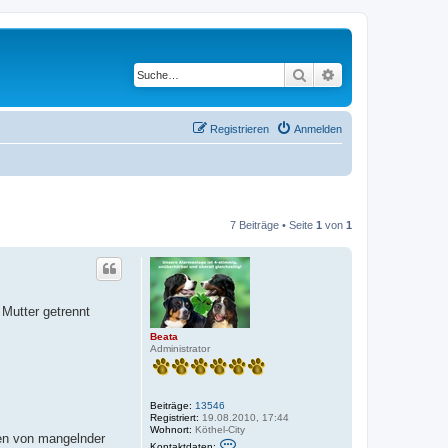
Suche
Erweiterte Suche
Registrieren
Anmelden
7 Beiträge • Seite
1
von
1
 Mutter getrennt
Beata
Administrator
Beiträge:
13546
Registriert:
19.08.2010, 17:44
Wohnort:
Köthel-City
gen von mangelnder
K
Kontaktdaten: