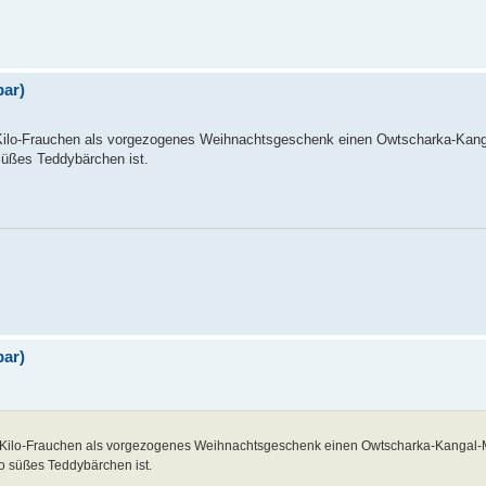
bar)
0-Kilo-Frauchen als vorgezogenes Weihnachtsgeschenk einen Owtscharka-Kang
süßes Teddybärchen ist.
bar)
 50-Kilo-Frauchen als vorgezogenes Weihnachtsgeschenk einen Owtscharka-Kangal-
o süßes Teddybärchen ist.