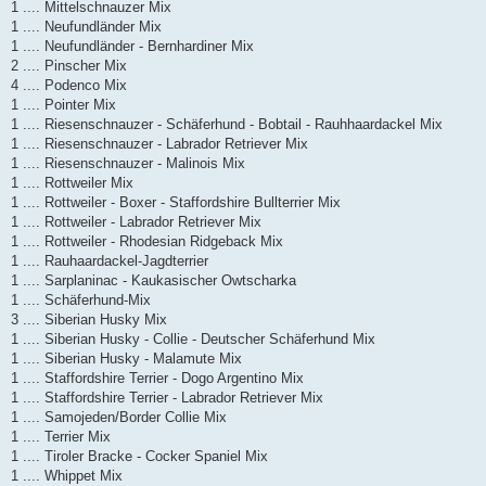
1 .... Mittelschnauzer Mix
1 .... Neufundländer Mix
1 .... Neufundländer - Bernhardiner Mix
2 .... Pinscher Mix
4 .... Podenco Mix
1 .... Pointer Mix
1 .... Riesenschnauzer - Schäferhund - Bobtail - Rauhhaardackel Mix
1 .... Riesenschnauzer - Labrador Retriever Mix
1 .... Riesenschnauzer - Malinois Mix
1 .... Rottweiler Mix
1 .... Rottweiler - Boxer - Staffordshire Bullterrier Mix
1 .... Rottweiler - Labrador Retriever Mix
1 .... Rottweiler - Rhodesian Ridgeback Mix
1 .... Rauhaardackel-Jagdterrier
1 .... Sarplaninac - Kaukasischer Owtscharka
1 .... Schäferhund-Mix
3 .... Siberian Husky Mix
1 .... Siberian Husky - Collie - Deutscher Schäferhund Mix
1 .... Siberian Husky - Malamute Mix
1 .... Staffordshire Terrier - Dogo Argentino Mix
1 .... Staffordshire Terrier - Labrador Retriever Mix
1 .... Samojeden/Border Collie Mix
1 .... Terrier Mix
1 .... Tiroler Bracke - Cocker Spaniel Mix
1 .... Whippet Mix