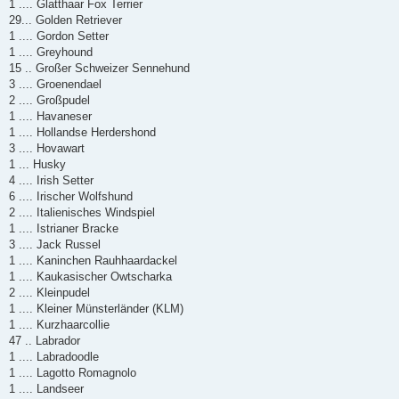
1 .... Glatthaar Fox Terrier
29... Golden Retriever
1 .... Gordon Setter
1 .... Greyhound
15 .. Großer Schweizer Sennehund
3 .... Groenendael
2 .... Großpudel
1 .... Havaneser
1 .... Hollandse Herdershond
3 .... Hovawart
1 ... Husky
4 .... Irish Setter
6 .... Irischer Wolfshund
2 .... Italienisches Windspiel
1 .... Istrianer Bracke
3 .... Jack Russel
1 .... Kaninchen Rauhhaardackel
1 .... Kaukasischer Owtscharka
2 .... Kleinpudel
1 .... Kleiner Münsterländer (KLM)
1 .... Kurzhaarcollie
47 .. Labrador
1 .... Labradoodle
1 .... Lagotto Romagnolo
1 .... Landseer