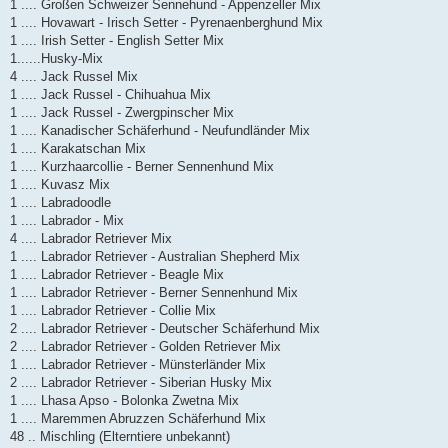
1 .... Großen Schweizer Sennehund - Appenzeller Mix
1 .... Hovawart - Irisch Setter - Pyrenaenberghund Mix
1 .... Irish Setter - English Setter Mix
1......Husky-Mix
4 .... Jack Russel Mix
1 .... Jack Russel - Chihuahua Mix
1 .... Jack Russel - Zwergpinscher Mix
1 .... Kanadischer Schäferhund - Neufundländer Mix
1 .... Karakatschan Mix
1 .... Kurzhaarcollie - Berner Sennenhund Mix
1 .... Kuvasz Mix
1 .... Labradoodle
1 .... Labrador - Mix
4 .... Labrador Retriever Mix
1 .... Labrador Retriever - Australian Shepherd Mix
1 .... Labrador Retriever - Beagle Mix
1 .... Labrador Retriever - Berner Sennenhund Mix
1 .... Labrador Retriever - Collie Mix
2 .... Labrador Retriever - Deutscher Schäferhund Mix
2 .... Labrador Retriever - Golden Retriever Mix
1 .... Labrador Retriever - Münsterländer Mix
2 .... Labrador Retriever - Siberian Husky Mix
1 .... Lhasa Apso - Bolonka Zwetna Mix
1 .... Maremmen Abruzzen Schäferhund Mix
48 .. Mischling (Elterntiere unbekannt)