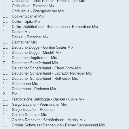
1 .... Chihuahua - Jack Russel - Rehpinscher Mix
1 .... Chihuahua - Pinscher Mix
1 .... Chihuahua - Zwergpinscher Mix
1 .... Cocker Spaniel Mix
1 .... Collie - Spitz Mix
1 ---- Collie- Schäferhund- Bernersennen- Bernerdiner Mix
1 .... Dackel Mix
1 .... Dackel - Pinscher Mix
1 .... Dalmatiner Mix
1 .... Deutsche Dogge - Gordon Setter Mix
1 .... Deutsche Dogge - Mustiff Mix
1 .... Deutscher Jagdterrier - Mix
7 .... Deutscher Schäferhund Mix
1 .... Deutscher Schäferhund - Chow Chow Mix
1 .... Deutscher Schäferhund - Labrador Retriever Mix
1 .... Deutscher Schäferhund - Rottweiler Mix
1 .... Dobermann Mix
1 .... Dobermann - Podenco Mix
2 .... Elo
1 .... Französiche Bulldogge - Dackel - Collie Mix
1 .... Galgo Español - Weimaraner Mix
1 .... Galgo Español - Podenco
1 .... Golden Retriever Mix
1 .... Golden Retriever - Schäferhund - Husky Mix
1 .... Großer Schweizer Sennehund - Berner Sennenhund Mix