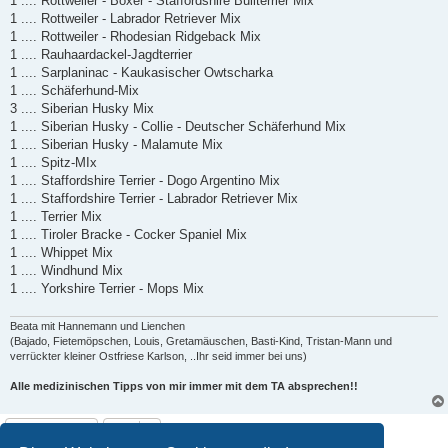
1 .... Rottweiler - Boxer - Staffordshire Bullterrier Mix
1 .... Rottweiler - Labrador Retriever Mix
1 .... Rottweiler - Rhodesian Ridgeback Mix
1 .... Rauhaardackel-Jagdterrier
1 .... Sarplaninac - Kaukasischer Owtscharka
1 .... Schäferhund-Mix
3 .... Siberian Husky Mix
1 .... Siberian Husky - Collie - Deutscher Schäferhund Mix
1 .... Siberian Husky - Malamute Mix
1 .... Spitz-MIx
1 .... Staffordshire Terrier - Dogo Argentino Mix
1 .... Staffordshire Terrier - Labrador Retriever Mix
1 .... Terrier Mix
1 .... Tiroler Bracke - Cocker Spaniel Mix
1 .... Whippet Mix
1 .... Windhund Mix
1 .... Yorkshire Terrier - Mops Mix
Beata mit Hannemann und Lienchen
(Bajado, Fietemöpschen, Louis, Gretamäuschen, Basti-Kind, Tristan-Mann und
verrückter kleiner Ostfriese Karlson, ..Ihr seid immer bei uns)
Alle medizinischen Tipps von mir immer mit dem TA absprechen!!
Gesperrt
2 Beiträge • Seite
1
von
1