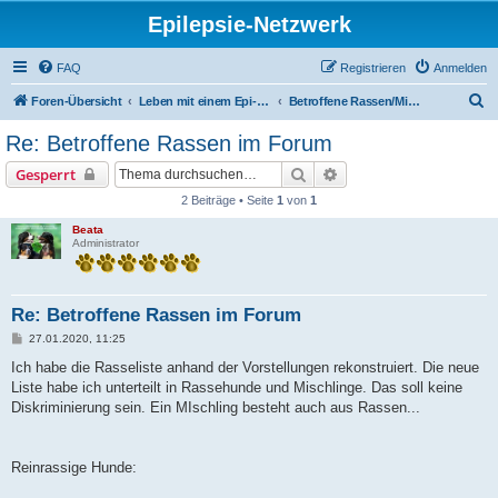
Epilepsie-Netzwerk
FAQ
Registrieren
Anmelden
S
Foren-Übersicht
Leben mit einem Epi-Hund (öffentlicher Bereich)
Betroffene Rassen/Mischlinge im Forum (öffentlich lesbar!)
u
Re: Betroffene Rassen im Forum
c
Suche
Erweiterte Suche
Gesperrt
h
2 Beiträge • Seite
1
von
1
e
Beata
Administrator
Re: Betroffene Rassen im Forum
B
27.01.2020, 11:25
e
i
Ich habe die Rasseliste anhand der Vorstellungen rekonstruiert. Die neue
t
Liste habe ich unterteilt in Rassehunde und Mischlinge. Das soll keine
r
a
Diskriminierung sein. Ein MIschling besteht auch aus Rassen...
g
Reinrassige Hunde: