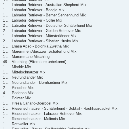
1 .... Labrador Retriever - Australian Shepherd Mix
1 .... Labrador Retriever - Beagle Mix
1 .... Labrador Retriever - Berner Sennenhund Mix
1 .... Labrador Retriever - Collie Mix
2 .... Labrador Retriever - Deutscher Schäferhund Mix
2 .... Labrador Retriever - Golden Retriever Mix
1 .... Labrador Retriever - Münsterländer Mix
2 .... Labrador Retriever - Siberian Husky Mix
1 .... Lhasa Apso - Bolonka Zwetna Mix
1 .... Maremmen Abruzzen Schäferhund Mix
1 .... Maremmano Mischling
48 .. Mischling (Elterntiere unbekannt)
1 .....Mioritic-Mix
1 .... Mittelschnauzer Mix
1 .... Neufundländer Mix
1 .... Neufundländer - Bernhardiner Mix
2 .... Pinscher Mix
4 .... Podenco Mix
1 .... Pointer Mix
1 .... Presa Canario-Boerboel Mix
1 .... Riesenschnauzer - Schäferhund - Bobtail - Rauhhaardackel Mix
1 .... Riesenschnauzer - Labrador Retriever Mix
1 .... Riesenschnauzer - Malinois Mix
1 .... Rottweiler Mix