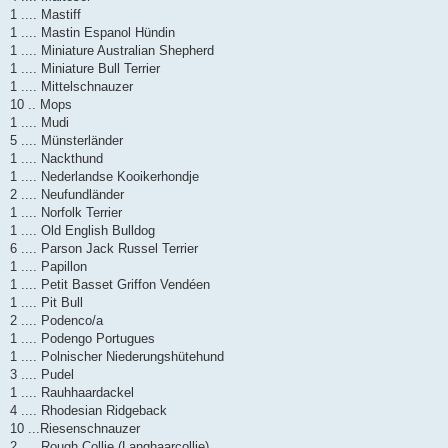
1 .... Mastiff
1 .... Mastin Espanol Hündin
1 .... Miniature Australian Shepherd
1 .... Miniature Bull Terrier
1 .... Mittelschnauzer
10 .. Mops
1 .... Mudi
5 .... Münsterländer
1 .... Nackthund
1 .... Nederlandse Kooikerhondje
2 .... Neufundländer
1 .... Norfolk Terrier
1 .... Old English Bulldog
6 .... Parson Jack Russel Terrier
1 .... Papillon
1 .... Petit Basset Griffon Vendéen
1 .... Pit Bull
2 .... Podenco/a
1 .... Podengo Portugues
1 .... Polnischer Niederungshütehund
3 .... Pudel
1 .... Rauhhaardackel
4 .... Rhodesian Ridgeback
10 ...Riesenschnauzer
2 .... Rough Collie (Langhaarcollie)