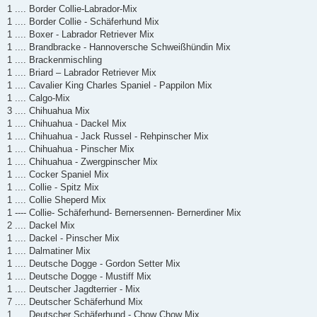
1 .... Border Collie-Labrador-Mix
1 .... Border Collie - Schäferhund Mix
1 .... Boxer - Labrador Retriever Mix
1 .... Brandbracke - Hannoversche Schweißhündin Mix
1 .... Brackenmischling
1 .... Briard – Labrador Retriever Mix
1 .... Cavalier King Charles Spaniel - Pappilon Mix
1 .... Calgo-Mix
3 .... Chihuahua Mix
1 .... Chihuahua - Dackel Mix
1 .... Chihuahua - Jack Russel - Rehpinscher Mix
1 .... Chihuahua - Pinscher Mix
1 .... Chihuahua - Zwergpinscher Mix
1 .... Cocker Spaniel Mix
1 .... Collie - Spitz Mix
1 .... Collie Sheperd Mix
1 ---- Collie- Schäferhund- Bernersennen- Bernerdiner Mix
2 .... Dackel Mix
1 .... Dackel - Pinscher Mix
1 .... Dalmatiner Mix
1 .... Deutsche Dogge - Gordon Setter Mix
1 .... Deutsche Dogge - Mustiff Mix
1 .... Deutscher Jagdterrier - Mix
7 .... Deutscher Schäferhund Mix
1 .... Deutscher Schäferhund - Chow Chow Mix