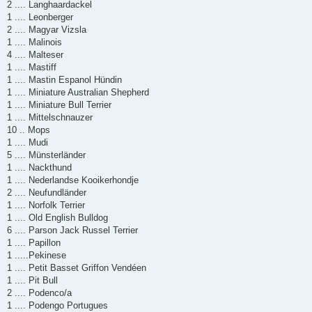
2 .... Langhaardackel
1 .... Leonberger
2 .... Magyar Vizsla
1 .... Malinois
4 .... Malteser
1 .... Mastiff
1 .... Mastin Espanol Hündin
1 .... Miniature Australian Shepherd
1 .... Miniature Bull Terrier
1 .... Mittelschnauzer
10 .. Mops
1 .... Mudi
5 .... Münsterländer
1 .... Nackthund
1 .... Nederlandse Kooikerhondje
2 .... Neufundländer
1 .... Norfolk Terrier
1 .... Old English Bulldog
6 .... Parson Jack Russel Terrier
1 .... Papillon
1 .....Pekinese
1 .... Petit Basset Griffon Vendéen
1 .... Pit Bull
2 .... Podenco/a
1 .... Podengo Portugues