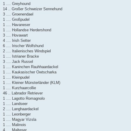
1 .... Greyhound
14 .. Großer Schweizer Sennehund
3 .... Groenendael
1 .... Großpudel
1 .... Havaneser
1 .... Hollandse Herdershond
3 .... Hovawart
4 .... Irish Setter
6 .... Irischer Wolfshund
2 .... Italienisches Windspiel
1 .... Istrianer Bracke
3 .... Jack Russel
1 .... Kaninchen Rauhhaardackel
1 .... Kaukasischer Owtscharka
1 .... Kleinpudel
1 .... Kleiner Münsterländer (KLM)
1 .... Kurzhaarcollie
46 .. Labrador Retriever
1 .... Lagotto Romagnolo
1 .... Landseer
2 .... Langhaardackel
1 .... Leonberger
1 .... Magyar Vizsla
1 .... Malinois
4 .... Malteser