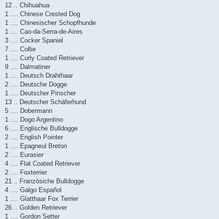
12 .. Chihuahua
1 .... Chinese Crested Dog
1 .... Chinesischer Schopfhunde
1 .... Cao-da-Serra-de-Aires
3 .... Cocker Spaniel
7 .... Collie
1 .... Curly Coated Retriever
9 .... Dalmatiner
1 .... Deutsch Drahthaar
2 .... Deutsche Dogge
1 .... Deutscher Pinscher
13 .. Deutscher Schäferhund
5 .... Dobermann
1 .... Dogo Argentino
6 .... Englische Bulldogge
2 .... English Pointer
1 .... Epagneul Breton
2 .... Eurasier
4 .... Flat Coated Retriever
2 .... Foxterrier
21 .. Französiche Bulldogge
4 .... Galgo Español
1 .... Glatthaar Fox Terrier
26 .. Golden Retriever
1 .... Gordon Setter