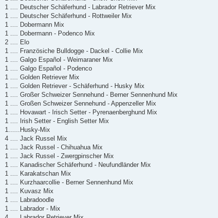
1 .... Deutscher Schäferhund - Labrador Retriever Mix
1 .... Deutscher Schäferhund - Rottweiler Mix
1 .... Dobermann Mix
1 .... Dobermann - Podenco Mix
2 .... Elo
1 .... Französiche Bulldogge - Dackel - Collie Mix
1 .... Galgo Español - Weimaraner Mix
1 .... Galgo Español - Podenco
1 .... Golden Retriever Mix
1 .... Golden Retriever - Schäferhund - Husky Mix
1 .... Großer Schweizer Sennehund - Berner Sennenhund Mix
1 .... Großen Schweizer Sennehund - Appenzeller Mix
1 .... Hovawart - Irisch Setter - Pyrenaenberghund Mix
1 .... Irish Setter - English Setter Mix
1......Husky-Mix
4 .... Jack Russel Mix
1 .... Jack Russel - Chihuahua Mix
1 .... Jack Russel - Zwergpinscher Mix
1 .... Kanadischer Schäferhund - Neufundländer Mix
1 .... Karakatschan Mix
1 .... Kurzhaarcollie - Berner Sennenhund Mix
1 .... Kuvasz Mix
1 .... Labradoodle
1 .... Labrador - Mix
4 .... Labrador Retriever Mix