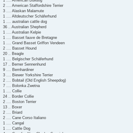
1 .... American Bulldog
2 .... American Staffordshire Terrier
3 .... Alaskan Malamute
1 .... Altdeutscher Schäferhund
1 .... australian cattle dog
36 .. Australian Shepherd
1 .... Australian Kelpie
1 .... Basset fauve de Bretagne
1 .... Grand Basset Griffon Vendeen
2 .... Basset Hound
20 .. Beagle
1 .... Belgischer Schäferhund
17 .. Berner Sennenhund
9 .... Bernhardiner
3 .... Biewer Yorkshire Terrier
2 .... Bobtail (Old English Sheepdog)
7 .... Bolonka Zwetna
1 .... Collie
24 .. Border Collie
2 .... Boston Terrier
13 .. Boxer
2 .... Briard
2 .... Cane Corso Italiano
1 .... Cangal
1 .... Cattle Dog