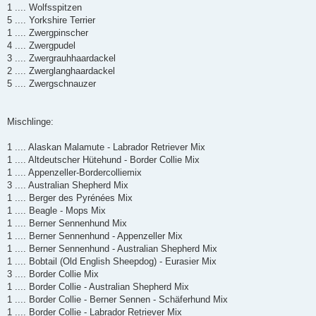
1 .... Wolfsspitzen
5 .... Yorkshire Terrier
1 .... Zwergpinscher
4 .... Zwergpudel
3 .... Zwergrauhhaardackel
2 .... Zwerglanghaardackel
5 .... Zwergschnauzer
Mischlinge:
1 .... Alaskan Malamute - Labrador Retriever Mix
1 .... Altdeutscher Hütehund - Border Collie Mix
1 .... Appenzeller-Bordercolliemix
3 .... Australian Shepherd Mix
1 .... Berger des Pyrénées Mix
1 .... Beagle - Mops Mix
1 .... Berner Sennenhund Mix
1 .... Berner Sennenhund - Appenzeller Mix
1 .... Berner Sennenhund - Australian Shepherd Mix
1 .... Bobtail (Old English Sheepdog) - Eurasier Mix
3 .... Border Collie Mix
1 .... Border Collie - Australian Shepherd Mix
1 .... Border Collie - Berner Sennen - Schäferhund Mix
1 .... Border Collie - Labrador Retriever Mix