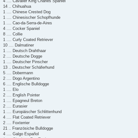
4 .... Cavalier King Charles Spaniel
14 .. Chihuahua
1 .... Chinese Crested Dog
1 .... Chinesischer Schopfhunde
1 .... Cao-da-Serra-de-Aires
4 .... Cocker Spaniel
8 .... Collie
1 .... Curly Coated Retriever
10 .... Dalmatiner
1 .... Deutsch Drahthaar
2 .... Deutsche Dogge
1 .... Deutscher Pinscher
13 .. Deutscher Schäferhund
5 .... Dobermann
2 .... Dogo Argentino
6 .... Englische Bulldogge
1 .... Elo
2 .... English Pointer
1 .... Epagneul Breton
2 .... Eurasier
1 .... Europäischer Schlittenhund
4 .... Flat Coated Retriever
2 .... Foxterrier
21 .. Französiche Bulldogge
4 .... Galgo Español