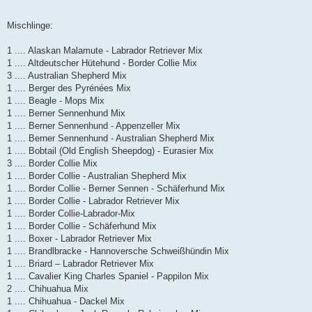
Mischlinge:
1 .... Alaskan Malamute - Labrador Retriever Mix
1 .... Altdeutscher Hütehund - Border Collie Mix
3 .... Australian Shepherd Mix
1 .... Berger des Pyrénées Mix
1 .... Beagle - Mops Mix
1 .... Berner Sennenhund Mix
1 .... Berner Sennenhund - Appenzeller Mix
1 .... Berner Sennenhund - Australian Shepherd Mix
1 .... Bobtail (Old English Sheepdog) - Eurasier Mix
3 .... Border Collie Mix
1 .... Border Collie - Australian Shepherd Mix
1 .... Border Collie - Berner Sennen - Schäferhund Mix
1 .... Border Collie - Labrador Retriever Mix
1 .... Border Collie-Labrador-Mix
1 .... Border Collie - Schäferhund Mix
1 .... Boxer - Labrador Retriever Mix
1 .... Brandlbracke - Hannoversche Schweißhündin Mix
1 .... Briard – Labrador Retriever Mix
1 .... Cavalier King Charles Spaniel - Pappilon Mix
2 .... Chihuahua Mix
1 .... Chihuahua - Dackel Mix