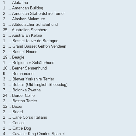
1 .... Akita Inu
1 .... American Bulldog
2 .... American Staffordshire Terrier
2 .... Alaskan Malamute
1 .... Altdeutscher Schäferhund
35 .. Australian Shepherd
1 .... Australian Kelpie
1 .... Basset fauve de Bretagne
1 .... Grand Basset Griffon Vendeen
2 .... Basset Hound
19 .. Beagle
1 .... Belgischer Schäferhund
16 .. Berner Sennenhund
9 .... Bernhardiner
3 .... Biewer Yorkshire Terrier
1 .... Bobtail (Old English Sheepdog)
7 .... Bolonka Zwetna
24 .. Border Collie
2 .... Boston Terrier
12 .. Boxer
2 .... Briard
2 .... Cane Corso Italiano
1 .... Cangal
1 .... Cattle Dog
4 .... Cavalier King Charles Spaniel