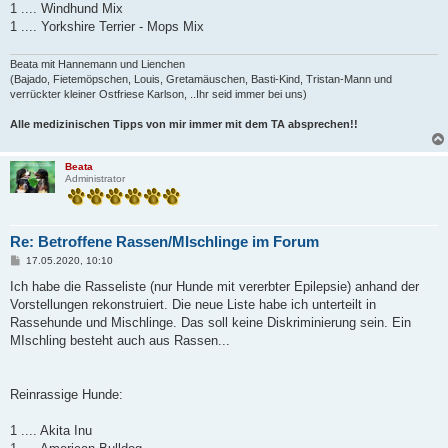
1 .... Windhund Mix
1 .... Yorkshire Terrier - Mops Mix
Beata mit Hannemann und Lienchen
(Bajado, Fietemöpschen, Louis, Gretamäuschen, Basti-Kind, Tristan-Mann und
verrückter kleiner Ostfriese Karlson, ..Ihr seid immer bei uns)
Alle medizinischen Tipps von mir immer mit dem TA absprechen!!
Beata
Administrator
Re: Betroffene Rassen/MIschlinge im Forum
B
17.05.2020, 10:10
e
i
Ich habe die Rasseliste (nur Hunde mit vererbter Epilepsie) anhand der
t
Vorstellungen rekonstruiert. Die neue Liste habe ich unterteilt in
r
a
Rassehunde und Mischlinge. Das soll keine Diskriminierung sein. Ein
g
MIschling besteht auch aus Rassen...
Reinrassige Hunde:
1 .... Akita Inu