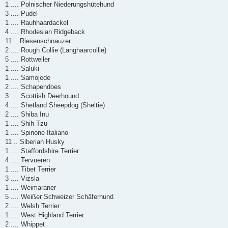
1 .... Polnischer Niederungshütehund
3 .... Pudel
1 .... Rauhhaardackel
4 .... Rhodesian Ridgeback
11 ...Riesenschnauzer
2 .... Rough Collie (Langhaarcollie)
5 .... Rottweiler
1 .... Saluki
1 .... Samojede
2 .... Schapendoes
3 .... Scottish Deerhound
4 .... Shetland Sheepdog (Sheltie)
2 .... Shiba Inu
1 .... Shih Tzu
1 .... Spinone Italiano
11 .. Siberian Husky
1 .... Staffordshire Terrier
4 .... Tervueren
1 .... Tibet Terrier
3 .... Vizsla
1 .... Weimaraner
5 .... Weißer Schweizer Schäferhund
2 .... Welsh Terrier
1 .... West Highland Terrier
2 .... Whippet