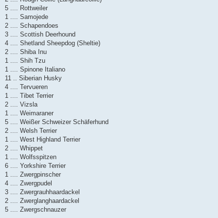
5 .... Rottweiler
1 .... Samojede
2 .... Schapendoes
3 .... Scottish Deerhound
4 .... Shetland Sheepdog (Sheltie)
2 .... Shiba Inu
1 .... Shih Tzu
1 .... Spinone Italiano
11 .. Siberian Husky
4 .... Tervueren
1 .... Tibet Terrier
2 .... Vizsla
1 .... Weimaraner
5 .... Weißer Schweizer Schäferhund
2 .... Welsh Terrier
1 .... West Highland Terrier
2 .... Whippet
1 .... Wolfsspitzen
6 .... Yorkshire Terrier
1 .... Zwergpinscher
4 .... Zwergpudel
3 .... Zwergrauhhaardackel
2 .... Zwerglanghaardackel
5 .... Zwergschnauzer