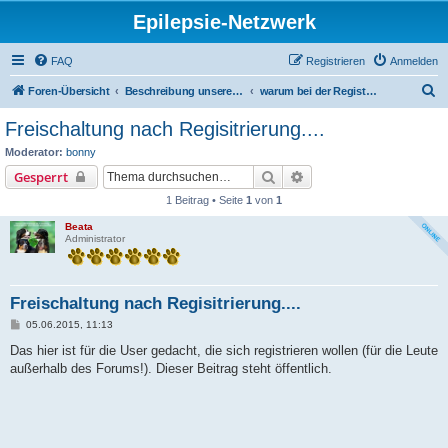
Epilepsie-Netzwerk
FAQ
Registrieren
Anmelden
S
Foren-Übersicht
Beschreibung unseres Forums
warum bei der Registrierung alle Daten angeben
u
Freischaltung nach Regisitrierung....
c
Moderator:
bonny
h
Suche
Erweiterte Suche
Gesperrt
e
1 Beitrag • Seite
1
von
1
Beata
Administrator
Freischaltung nach Regisitrierung....
B
05.06.2015, 11:13
e
i
Das hier ist für die User gedacht, die sich registrieren wollen (für die Leute
t
außerhalb des Forums!). Dieser Beitrag steht öffentlich.
r
a
g