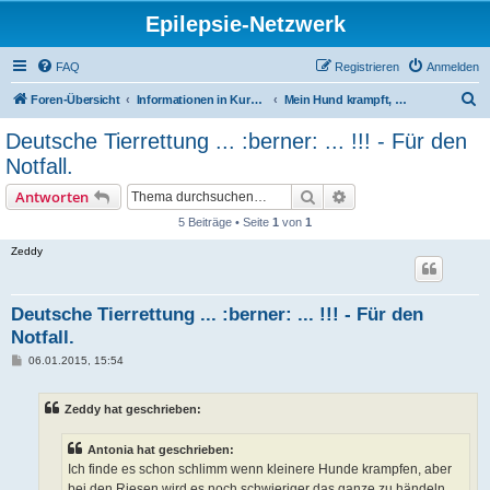
Epilepsie-Netzwerk
FAQ
Registrieren
Anmelden
S
Foren-Übersicht
Informationen in Kurzform für Gäste
Mein Hund krampft, was tun?
u
Deutsche Tierrettung ... :berner: ... !!! - Für den
c
Notfall.
h
Suche
Erweiterte Suche
Antworten
e
5 Beiträge • Seite
1
von
1
Zeddy
Deutsche Tierrettung ... :berner: ... !!! - Für den
Notfall.
B
06.01.2015, 15:54
e
i
t
Zeddy hat geschrieben:
r
a
g
Antonia hat geschrieben:
Ich finde es schon schlimm wenn kleinere Hunde krampfen, aber
bei den Riesen wird es noch schwieriger das ganze zu händeln.