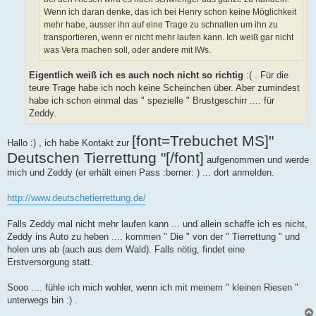
Wenn ich daran denke, das ich bei Henry schon keine Möglichkeit
mehr habe, ausser ihn auf eine Trage zu schnallen um ihn zu
transportieren, wenn er nicht mehr laufen kann. Ich weiß gar nicht
was Vera machen soll, oder andere mit IWs.
Eigentlich weiß ich es auch noch nicht so richtig
:( . Für die
teure Trage habe ich noch keine Scheinchen über. Aber zumindest
habe ich schon einmal das " spezielle " Brustgeschirr .... für
Zeddy.
[font=Trebuchet MS]"
Hallo :) , ich habe Kontakt zur
Deutschen Tierrettung "[/font]
aufgenommen und werde
mich und Zeddy (er erhält einen Pass :berner: ) ... dort anmelden.
http://www.deutschetierrettung.de/
Falls Zeddy mal nicht mehr laufen kann ... und allein schaffe ich es nicht,
Zeddy ins Auto zu heben .... kommen " Die " von der " Tierrettung " und
holen uns ab (auch aus dem Wald). Falls nötig, findet eine
Erstversorgung statt.
Sooo .... fühle ich mich wohler, wenn ich mit meinem " kleinen Riesen "
unterwegs bin :) .