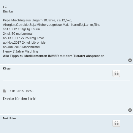
LG
Bianka
Pepe Mischling aus Ungarn 10Jahre, ca.12,5kg,
Allergien:Getreide,Soja,Milcherzeugnisse,Mais, Kartoffel,Lamm,Rind
seit 10.12.13 tgl.1g Taurin ,
2xtgl. 50 mg Luminal
ab 13.10.17 2x 250 mg Leve
ab Nov.2017 2x tgl. Libromide
ab Juni 2018 Mariendistel
Henry 7 Jahre Mischling
Alle Tipps zu Medikamenten IMMER mit dem Tierarzt absprechen
Kirsten
B
07.01.2015, 15:53
e
i
Danke für den Link!
t
r
a
g
MeinPrinz