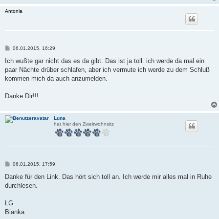
Antonia
B
06.01.2015, 16:29
e
i
Ich wußte gar nicht das es da gibt. Das ist ja toll. ich werde da mal ein
t
paar Nächte drüber schlafen, aber ich vermute ich werde zu dem Schluß
r
a
kommen mich da auch anzumelden.
g
Danke Dir!!!
Luna
hat hier den Zweitwohnsitz
B
06.01.2015, 17:59
e
i
Danke für den Link. Das hört sich toll an. Ich werde mir alles mal in Ruhe
t
durchlesen.
r
a
g
LG
Bianka