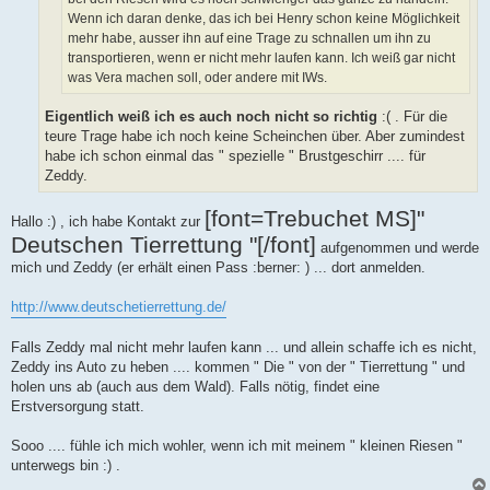
Wenn ich daran denke, das ich bei Henry schon keine Möglichkeit
mehr habe, ausser ihn auf eine Trage zu schnallen um ihn zu
transportieren, wenn er nicht mehr laufen kann. Ich weiß gar nicht
was Vera machen soll, oder andere mit IWs.
Eigentlich weiß ich es auch noch nicht so richtig
:( . Für die
teure Trage habe ich noch keine Scheinchen über. Aber zumindest
habe ich schon einmal das " spezielle " Brustgeschirr .... für
Zeddy.
[font=Trebuchet MS]"
Hallo :) , ich habe Kontakt zur
Deutschen Tierrettung "[/font]
aufgenommen und werde
mich und Zeddy (er erhält einen Pass :berner: ) ... dort anmelden.
http://www.deutschetierrettung.de/
Falls Zeddy mal nicht mehr laufen kann ... und allein schaffe ich es nicht,
Zeddy ins Auto zu heben .... kommen " Die " von der " Tierrettung " und
holen uns ab (auch aus dem Wald). Falls nötig, findet eine
Erstversorgung statt.
Sooo .... fühle ich mich wohler, wenn ich mit meinem " kleinen Riesen "
unterwegs bin :) .