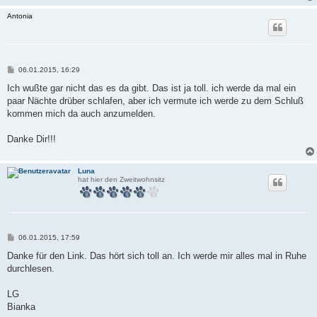
Antonia
B
06.01.2015, 16:29
e
i
Ich wußte gar nicht das es da gibt. Das ist ja toll. ich werde da mal ein
t
paar Nächte drüber schlafen, aber ich vermute ich werde zu dem Schluß
r
a
kommen mich da auch anzumelden.
g
Danke Dir!!!
Luna
hat hier den Zweitwohnsitz
B
06.01.2015, 17:59
e
i
Danke für den Link. Das hört sich toll an. Ich werde mir alles mal in Ruhe
t
durchlesen.
r
a
g
LG
Bianka