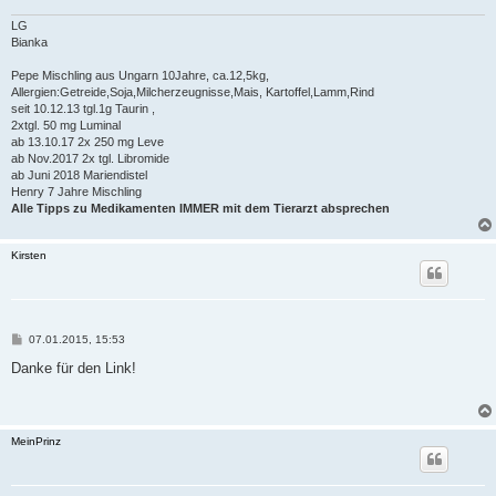
LG
Bianka
Pepe Mischling aus Ungarn 10Jahre, ca.12,5kg,
Allergien:Getreide,Soja,Milcherzeugnisse,Mais, Kartoffel,Lamm,Rind
seit 10.12.13 tgl.1g Taurin ,
2xtgl. 50 mg Luminal
ab 13.10.17 2x 250 mg Leve
ab Nov.2017 2x tgl. Libromide
ab Juni 2018 Mariendistel
Henry 7 Jahre Mischling
Alle Tipps zu Medikamenten IMMER mit dem Tierarzt absprechen
Kirsten
B
07.01.2015, 15:53
e
i
Danke für den Link!
t
r
a
g
MeinPrinz