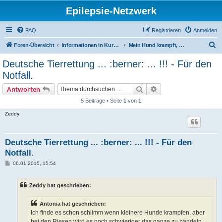
Epilepsie-Netzwerk
FAQ
Registrieren
Anmelden
S
Foren-Übersicht
Informationen in Kurzform für Gäste
Mein Hund krampft, was tun?
u
Deutsche Tierrettung ... :berner: ... !!! - Für den
c
Notfall.
h
Suche
Erweiterte Suche
Antworten
e
5 Beiträge • Seite
1
von
1
Zeddy
Deutsche Tierrettung ... :berner: ... !!! - Für den
Notfall.
B
06.01.2015, 15:54
e
i
t
Zeddy hat geschrieben:
r
a
g
Antonia hat geschrieben:
Ich finde es schon schlimm wenn kleinere Hunde krampfen, aber
bei den Riesen wird es noch schwieriger das ganze zu händeln.