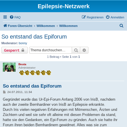
Epilepsie-Netzwerk
FAQ
Registrieren
Anmelden
S
Foren-Übersicht
Willkommen
Willkommen
u
So entstand das Epiforum
c
Moderator:
bonny
h
Suche
Erweiterte Suche
Gesperrt
e
1 Beitrag • Seite
1
von
1
Beata
Administrator
So entstand das Epiforum
B
24.07.2011, 11:34
e
i
Gegründet wurde das Ur-Epi-Forum Anfang 2006 von IrisB, nachdem
t
auch der zweite Bernhardiner von IrisB an Epilepsie erkrankte.
r
a
Durch Iris vielen negativen Erfahrungen mit Mitmenschen, Ärzten und
g
Züchtern und weil sie sehr oft alleine mit diesen Problemen da stand,
hatte sie den Gedanken, ein Epi-Forum zu gründen. Auch sie hatte ihr
Forum ihren beiden Bernhardinern gewidmet. Alles was sie zum