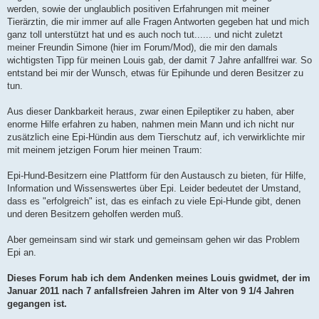
werden, sowie der unglaublich positiven Erfahrungen mit meiner
Tierärztin, die mir immer auf alle Fragen Antworten gegeben hat und mich
ganz toll unterstützt hat und es auch noch tut...... und nicht zuletzt
meiner Freundin Simone (hier im Forum/Mod), die mir den damals
wichtigsten Tipp für meinen Louis gab, der damit 7 Jahre anfallfrei war. So
entstand bei mir der Wunsch, etwas für Epihunde und deren Besitzer zu
tun.
Aus dieser Dankbarkeit heraus, zwar einen Epileptiker zu haben, aber
enorme Hilfe erfahren zu haben, nahmen mein Mann und ich nicht nur
zusätzlich eine Epi-Hündin aus dem Tierschutz auf, ich verwirklichte mir
mit meinem jetzigen Forum hier meinen Traum:
Epi-Hund-Besitzern eine Plattform für den Austausch zu bieten, für Hilfe,
Information und Wissenswertes über Epi. Leider bedeutet der Umstand,
dass es "erfolgreich" ist, das es einfach zu viele Epi-Hunde gibt, denen
und deren Besitzern geholfen werden muß.
Aber gemeinsam sind wir stark und gemeinsam gehen wir das Problem
Epi an.
Dieses Forum hab ich dem Andenken meines Louis gwidmet, der im
Januar 2011 nach 7 anfallsfreien Jahren im Alter von 9 1/4 Jahren
gegangen ist.