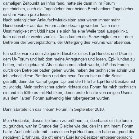
damaligen Zeitpunkt an Infos fand, hatte sie dann in ihr Forum
geschrieben, auch die Tagebücher ihrer beiden Bernhardiner. Tagebücher
sind im Forum ja zu lesen.
Nach anfänglichen Anlaufschwierigkeiten aber waren immer mehr
Hundebesitzer auf das Forum aufmerksam geworden. Nach einer
Unstimmigkeit mit Uddi hatte sie sich für eine Weile total ausgeklinkt,
kam dann aber wieder zurück. Dann kamen die Schwierigkeiten mit dem
Betreiber der Serverplattform, der Untergang des Forums war absehbar.
Ich selber war zu dem Zeitpunkt Besitzer eines Epi-Hundes und User in
dem Ur-Forum und hab dort meine Anregungen und Ideen, Epi-Hunden zu
helfen, mit eingebracht. Als es dann ersichtlich wurde, daß das Forum
durch den Betreiber baden gehen würde, haben der technische admin und
ich schnell diese Plattform und das neue Forum hier auf die Beine
gestellt, denn der Kampf gegen Epi und die Hilfe für Epi-Hund-Besitzer ist
zu wichtig. Mein technischer admin richtete das Forum für mich technisch
ein und ich füllte es mit Rubriken, deren erste Inhalte von einigen Usern
aus dem "alten" Forum aufwendig hier rübergerettet wurden.
Dann startete ich das "neue" Forum im September 2010.
Mein Gedanke, dieses Epiforum zu eröffnen, ja, überhaupt ein Epiforum
zu gründen, war im Grunde der Gleiche wie der, den Iris mit ihrem Forum
hatte. Auch ich hatte mit Louis einen Epi-Hund und ich habe aufgrund der
negativen Erfahrung, die oft einem Epi-Hund-Besitzer entgegengebracht