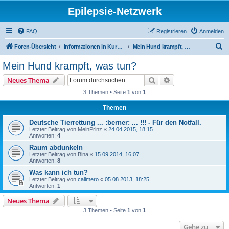
Epilepsie-Netzwerk
FAQ
Registrieren
Anmelden
S
Foren-Übersicht
Informationen in Kurzform für Gäste
Mein Hund krampft, was tun?
u
Mein Hund krampft, was tun?
c
Suche
Erweiterte Suche
Neues Thema
h
3 Themen • Seite
1
von
1
e
Themen
Deutsche Tierrettung ... :berner: ... !!! - Für den Notfall.
Letzter Beitrag von
MeinPrinz
«
24.04.2015, 18:15
Antworten:
4
Raum abdunkeln
Letzter Beitrag von
Bina
«
15.09.2014, 16:07
Antworten:
8
Was kann ich tun?
Letzter Beitrag von
calimero
«
05.08.2013, 18:25
Antworten:
1
Neues Thema
3 Themen • Seite
1
von
1
Gehe zu