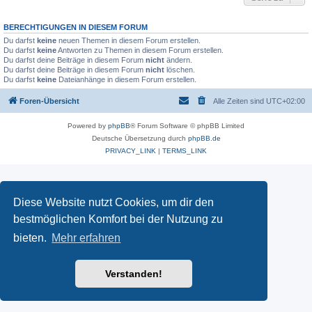
BERECHTIGUNGEN IN DIESEM FORUM
Du darfst
keine
neuen Themen in diesem Forum erstellen.
Du darfst
keine
Antworten zu Themen in diesem Forum erstellen.
Du darfst deine Beiträge in diesem Forum
nicht
ändern.
Du darfst deine Beiträge in diesem Forum
nicht
löschen.
Du darfst
keine
Dateianhänge in diesem Forum erstellen.
Foren-Übersicht
Alle Zeiten sind
UTC+02:00
Powered by
phpBB
® Forum Software © phpBB Limited
Deutsche Übersetzung durch
phpBB.de
PRIVACY_LINK
|
TERMS_LINK
Diese Website nutzt Cookies, um dir den
bestmöglichen Komfort bei der Nutzung zu
bieten.
Mehr erfahren
Verstanden!