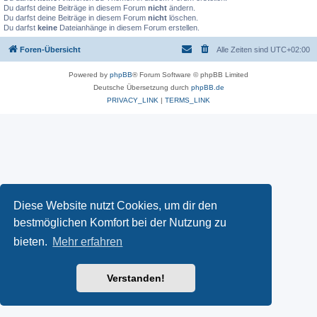
Du darfst deine Beiträge in diesem Forum
nicht
ändern.
Du darfst deine Beiträge in diesem Forum
nicht
löschen.
Du darfst
keine
Dateianhänge in diesem Forum erstellen.
Foren-Übersicht
Alle Zeiten sind
UTC+02:00
Powered by
phpBB
® Forum Software © phpBB Limited
Deutsche Übersetzung durch
phpBB.de
PRIVACY_LINK
|
TERMS_LINK
Diese Website nutzt Cookies, um dir den
bestmöglichen Komfort bei der Nutzung zu
bieten.
Mehr erfahren
Verstanden!