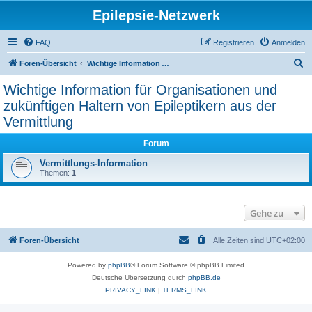
Epilepsie-Netzwerk
FAQ
Registrieren
Anmelden
S
Foren-Übersicht
Wichtige Information für Organisationen und zukünftigen Haltern von Epileptikern aus der Vermittlung
u
Wichtige Information für Organisationen und
c
zukünftigen Haltern von Epileptikern aus der
h
Vermittlung
e
Forum
Vermittlungs-Information
Themen:
1
Gehe zu
Foren-Übersicht
Alle Zeiten sind
UTC+02:00
Powered by
phpBB
® Forum Software © phpBB Limited
Deutsche Übersetzung durch
phpBB.de
PRIVACY_LINK
|
TERMS_LINK