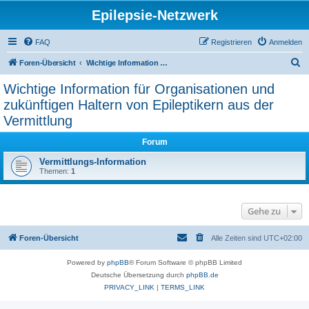
Epilepsie-Netzwerk
FAQ
Registrieren
Anmelden
S
Foren-Übersicht
Wichtige Information für Organisationen und zukünftigen Haltern von Epileptikern aus der Vermittlung
u
Wichtige Information für Organisationen und
c
zukünftigen Haltern von Epileptikern aus der
h
Vermittlung
e
Forum
Vermittlungs-Information
Themen:
1
Gehe zu
Foren-Übersicht
Alle Zeiten sind
UTC+02:00
Powered by
phpBB
® Forum Software © phpBB Limited
Deutsche Übersetzung durch
phpBB.de
PRIVACY_LINK
|
TERMS_LINK