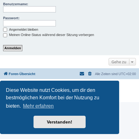
Benutzername:
Passwort:
Angemeldet bleiben
Meinen Online-Status während dieser Sitzung verbergen
Gehe zu
Foren-Übersicht
Alle Zeiten sind
UTC+02:00
Powered by
phpBB
® Forum Software © phpBB Limited
Diese Website nutzt Cookies, um dir den
Deutsche Übersetzung durch
phpBB.de
PRIVACY_LINK
|
TERMS_LINK
bestmöglichen Komfort bei der Nutzung zu
bieten.
Mehr erfahren
Verstanden!