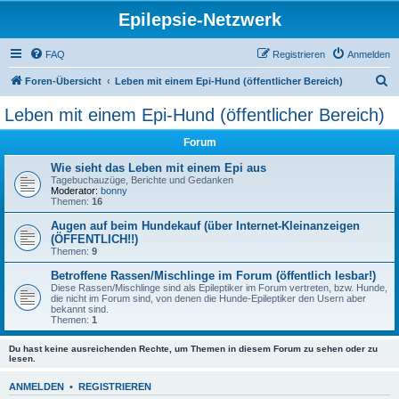
Epilepsie-Netzwerk
FAQ
Registrieren
Anmelden
S
Foren-Übersicht
Leben mit einem Epi-Hund (öffentlicher Bereich)
u
Leben mit einem Epi-Hund (öffentlicher Bereich)
c
Forum
h
e
Wie sieht das Leben mit einem Epi aus
Tagebuchauzüge, Berichte und Gedanken
Moderator:
bonny
Themen:
16
Augen auf beim Hundekauf (über Internet-Kleinanzeigen
(ÖFFENTLICH!!)
Themen:
9
Betroffene Rassen/Mischlinge im Forum (öffentlich lesbar!)
Diese Rassen/Mischlinge sind als Epileptiker im Forum vertreten, bzw. Hunde,
die nicht im Forum sind, von denen die Hunde-Epileptiker den Usern aber
bekannt sind.
Themen:
1
Du hast keine ausreichenden Rechte, um Themen in diesem Forum zu sehen oder zu
lesen.
ANMELDEN
•
REGISTRIEREN