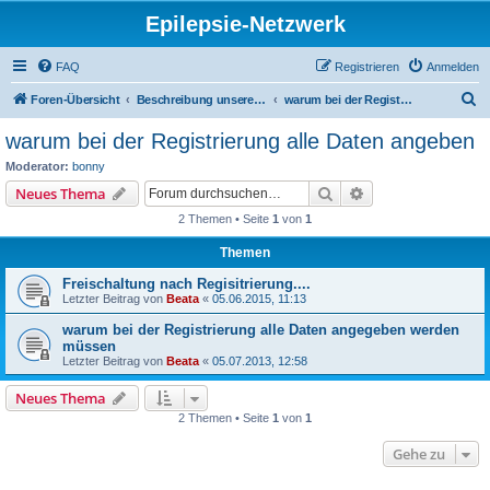
Epilepsie-Netzwerk
FAQ
Registrieren
Anmelden
S
Foren-Übersicht
Beschreibung unseres Forums
warum bei der Registrierung alle Daten angeben
u
warum bei der Registrierung alle Daten angeben
c
Moderator:
bonny
h
Suche
Erweiterte Suche
Neues Thema
e
2 Themen • Seite
1
von
1
Themen
Freischaltung nach Regisitrierung....
Letzter Beitrag von
Beata
«
05.06.2015, 11:13
warum bei der Registrierung alle Daten angegeben werden
müssen
Letzter Beitrag von
Beata
«
05.07.2013, 12:58
Neues Thema
2 Themen • Seite
1
von
1
Gehe zu