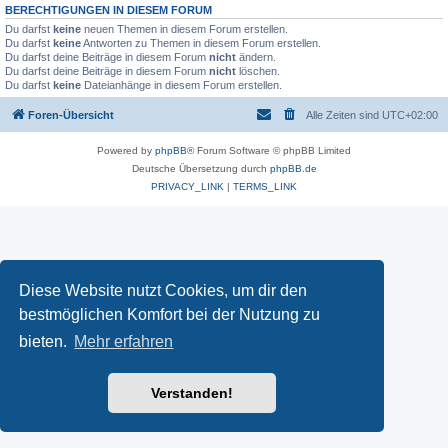
BERECHTIGUNGEN IN DIESEM FORUM
Du darfst
keine
neuen Themen in diesem Forum erstellen.
Du darfst
keine
Antworten zu Themen in diesem Forum erstellen.
Du darfst deine Beiträge in diesem Forum
nicht
ändern.
Du darfst deine Beiträge in diesem Forum
nicht
löschen.
Du darfst
keine
Dateianhänge in diesem Forum erstellen.
Foren-Übersicht
Alle Zeiten sind
UTC+02:00
Powered by
phpBB
® Forum Software © phpBB Limited
Deutsche Übersetzung durch
phpBB.de
PRIVACY_LINK
|
TERMS_LINK
Diese Website nutzt Cookies, um dir den
bestmöglichen Komfort bei der Nutzung zu
bieten.
Mehr erfahren
Verstanden!