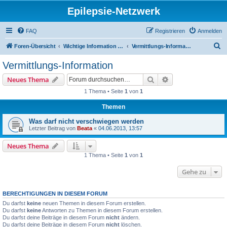
Epilepsie-Netzwerk
FAQ
Registrieren
Anmelden
S
Foren-Übersicht
Wichtige Information für Organisationen und zukünftigen Haltern von Epileptikern aus der Vermittlung
Vermittlungs-Information
u
Vermittlungs-Information
c
Suche
Erweiterte Suche
Neues Thema
h
1 Thema • Seite
1
von
1
e
Themen
Was darf nicht verschwiegen werden
Letzter Beitrag von
Beata
«
04.06.2013, 13:57
Neues Thema
1 Thema • Seite
1
von
1
Gehe zu
BERECHTIGUNGEN IN DIESEM FORUM
Du darfst
keine
neuen Themen in diesem Forum erstellen.
Du darfst
keine
Antworten zu Themen in diesem Forum erstellen.
Du darfst deine Beiträge in diesem Forum
nicht
ändern.
Du darfst deine Beiträge in diesem Forum
nicht
löschen.