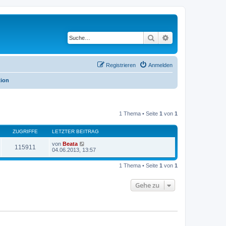
Suche
Erweiterte Suche
Registrieren
Anmelden
tion
1 Thema • Seite
1
von
1
ZUGRIFFE
LETZTER BEITRAG
von
Beata
115911
04.06.2013, 13:57
1 Thema • Seite
1
von
1
Gehe zu