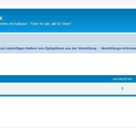
k
n mit Epilepsie - "Einer für alle, alle für Einen"
nd zukünftigen Haltern von Epileptikern aus der Vermittlung
Vermittlungs-Informa
eiterte Suche
ANTWORTEN
0