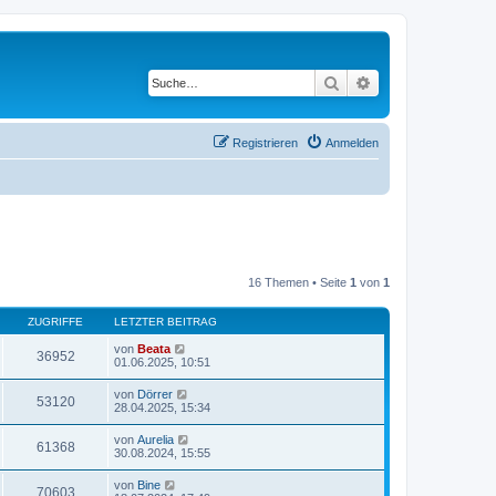
Suche
Erweiterte Suche
Registrieren
Anmelden
16 Themen • Seite
1
von
1
ZUGRIFFE
LETZTER BEITRAG
von
Beata
36952
01.06.2025, 10:51
von
Dörrer
53120
28.04.2025, 15:34
von
Aurelia
61368
30.08.2024, 15:55
von
Bine
70603