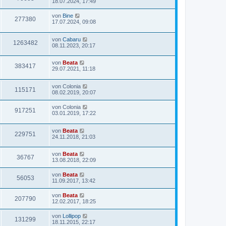
18.07.2024, 17:49
von
Bine
277380
17.07.2024, 09:08
von
Cabaru
1263482
08.11.2023, 20:17
von
Beata
383417
29.07.2021, 11:18
von
Colonia
115171
08.02.2019, 20:07
von
Colonia
917251
03.01.2019, 17:22
von
Beata
229751
24.11.2018, 21:03
von
Beata
36767
13.08.2018, 22:09
von
Beata
56053
11.09.2017, 13:42
von
Beata
207790
12.02.2017, 18:25
von
Lollipop
131299
18.11.2015, 22:17