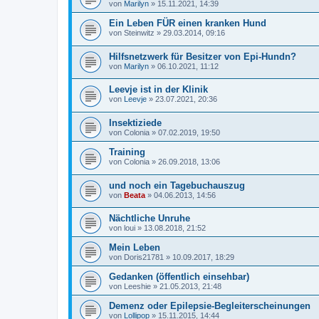
von
Marilyn
»
15.11.2021, 14:39
Ein Leben FÜR einen kranken Hund
von
Steinwitz
»
29.03.2014, 09:16
Hilfsnetzwerk für Besitzer von Epi-Hundn?
von
Marilyn
»
06.10.2021, 11:12
Leevje ist in der Klinik
von
Leevje
»
23.07.2021, 20:36
Insektiziede
von
Colonia
»
07.02.2019, 19:50
Training
von
Colonia
»
26.09.2018, 13:06
und noch ein Tagebuchauszug
von
Beata
»
04.06.2013, 14:56
Nächtliche Unruhe
von
loui
»
13.08.2018, 21:52
Mein Leben
von
Doris21781
»
10.09.2017, 18:29
Gedanken (öffentlich einsehbar)
von
Leeshie
»
21.05.2013, 21:48
Demenz oder Epilepsie-Begleiterscheinungen
von
Lollipop
»
15.11.2015, 14:44