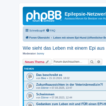
Epilepsie-Netzwer
Austauschforum für Besitzer von Hunde
Schnellzugriff
FAQ
Foren-Übersicht
Leben mit einem Epi-Hund (öffentlicher B
Wie sieht das Leben mit einem Epi aus
Moderator:
bonny
Suche
Erw
Neues Thema
THEMEN
Das beschreibt es
von
Bine
»
15.10.2024, 18:02
Zukunftsaussichten in der Veterinärmedizin?!
von
Dörrer
»
07.03.2025, 13:47
Schwimmen
von
Dörrer
»
07.08.2023, 12:44
Gedanken zum Leben mit und FÜR einen EPI-