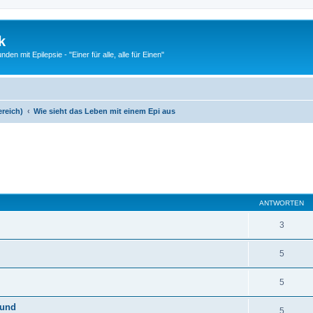
k
n mit Epilepsie - "Einer für alle, alle für Einen"
ereich)
Wie sieht das Leben mit einem Epi aus
eiterte Suche
ANTWORTEN
3
5
5
Hund
5