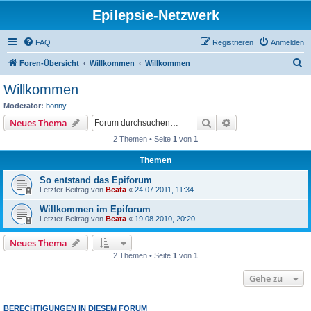
Epilepsie-Netzwerk
FAQ
Registrieren
Anmelden
S
Foren-Übersicht
Willkommen
Willkommen
u
Willkommen
c
Moderator:
bonny
h
Suche
Erweiterte Suche
Neues Thema
e
2 Themen • Seite
1
von
1
Themen
So entstand das Epiforum
Letzter Beitrag von
Beata
«
24.07.2011, 11:34
Willkommen im Epiforum
Letzter Beitrag von
Beata
«
19.08.2010, 20:20
Neues Thema
2 Themen • Seite
1
von
1
Gehe zu
BERECHTIGUNGEN IN DIESEM FORUM