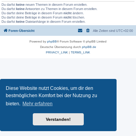
Du darfst
keine
neuen Themen in diesem Forum erstellen.
Du darfst
keine
Antworten zu Themen in diesem Forum erstellen.
Du darfst deine Beiträge in diesem Forum
nicht
ändern.
Du darfst deine Beiträge in diesem Forum
nicht
löschen.
Du darfst
keine
Dateianhänge in diesem Forum erstellen.
Foren-Übersicht
Alle Zeiten sind
UTC+02:00
Powered by
phpBB
® Forum Software © phpBB Limited
Deutsche Übersetzung durch
phpBB.de
PRIVACY_LINK
|
TERMS_LINK
Diese Website nutzt Cookies, um dir den
bestmöglichen Komfort bei der Nutzung zu
bieten.
Mehr erfahren
Verstanden!