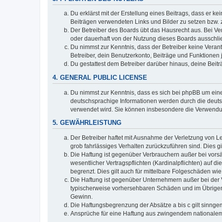
Du erklärst mit der Erstellung eines Beitrags, dass er ke
Beiträgen verwendeten Links und Bilder zu setzen bzw.
Der Betreiber des Boards übt das Hausrecht aus. Bei V
oder dauerhaft von der Nutzung dieses Boards ausschlie
Du nimmst zur Kenntnis, dass der Betreiber keine Verantw
Betreiber, dein Benutzerkonto, Beiträge und Funktionen 
Du gestattest dem Betreiber darüber hinaus, deine Beit
4. GENERAL PUBLIC LICENSE
Du nimmst zur Kenntnis, dass es sich bei phpBB um eine
deutschsprachige Informationen werden durch die deuts
verwendet wird. Sie können insbesondere die Verwendun
5. GEWÄHRLEISTUNG
Der Betreiber haftet mit Ausnahme der Verletzung von Le
grob fahrlässiges Verhalten zurückzuführen sind. Dies 
Die Haftung ist gegenüber Verbrauchern außer bei vors
wesentlicher Vertragspflichten (Kardinalpflichten) auf
begrenzt. Dies gilt auch für mittelbare Folgeschäden 
Die Haftung ist gegenüber Unternehmern außer bei der V
typischerweise vorhersehbaren Schäden und im Übrigen 
Gewinn.
Die Haftungsbegrenzung der Absätze a bis c gilt sinnge
Ansprüche für eine Haftung aus zwingendem nationalem