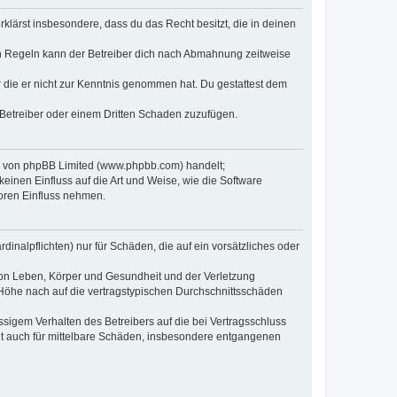
erklärst insbesondere, dass du das Recht besitzt, die in deinen
n Regeln kann der Betreiber dich nach Abmahnung zeitweise
er die er nicht zur Kenntnis genommen hat. Du gestattest dem
 Betreiber oder einem Dritten Schaden zuzufügen.
re von phpBB Limited (www.phpbb.com) handelt;
inen Einfluss auf die Art und Weise, wie die Software
oren Einfluss nehmen.
inalpflichten) nur für Schäden, die auf ein vorsätzliches oder
von Leben, Körper und Gesundheit und der Verletzung
r Höhe nach auf die vertragstypischen Durchschnittsschäden
sigem Verhalten des Betreibers auf die bei Vertragsschluss
lt auch für mittelbare Schäden, insbesondere entgangenen