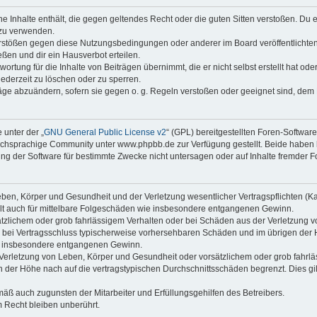
ine Inhalte enthält, die gegen geltendes Recht oder die guten Sitten verstoßen. Du 
 zu verwenden.
erstößen gegen diese Nutzungsbedingungen oder anderer im Board veröffentlichte
ßen und dir ein Hausverbot erteilen.
ortung für die Inhalte von Beiträgen übernimmt, die er nicht selbst erstellt hat od
jederzeit zu löschen oder zu sperren.
räge abzuändern, sofern sie gegen o. g. Regeln verstoßen oder geeignet sind, dem
 unter der „
GNU General Public License v2
“ (GPL) bereitgestellten Foren-Softwa
chsprachige Community unter www.phpbb.de zur Verfügung gestellt. Beide haben ke
g der Software für bestimmte Zwecke nicht untersagen oder auf Inhalte fremder F
ben, Körper und Gesundheit und der Verletzung wesentlicher Vertragspflichten (Kard
gilt auch für mittelbare Folgeschäden wie insbesondere entgangenen Gewinn.
ätzlichem oder grob fahrlässigem Verhalten oder bei Schäden aus der Verletzung 
 die bei Vertragsschluss typischerweise vorhersehbaren Schäden und im übrigen de
wie insbesondere entgangenen Gewinn.
erletzung von Leben, Körper und Gesundheit oder vorsätzlichem oder grob fahrläs
der Höhe nach auf die vertragstypischen Durchschnittsschäden begrenzt. Dies gi
mäß auch zugunsten der Mitarbeiter und Erfüllungsgehilfen des Betreibers.
 Recht bleiben unberührt.