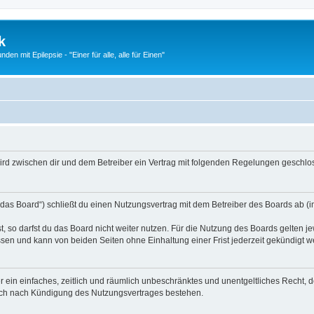
k
n mit Epilepsie - "Einer für alle, alle für Einen"
) wird zwischen dir und dem Betreiber ein Vertrag mit folgenden Regelungen geschlo
„das Board“) schließt du einen Nutzungsvertrag mit dem Betreiber des Boards ab (im
 so darfst du das Board nicht weiter nutzen. Für die Nutzung des Boards gelten jew
sen und kann von beiden Seiten ohne Einhaltung einer Frist jederzeit gekündigt w
ber ein einfaches, zeitlich und räumlich unbeschränktes und unentgeltliches Recht
auch nach Kündigung des Nutzungsvertrages bestehen.