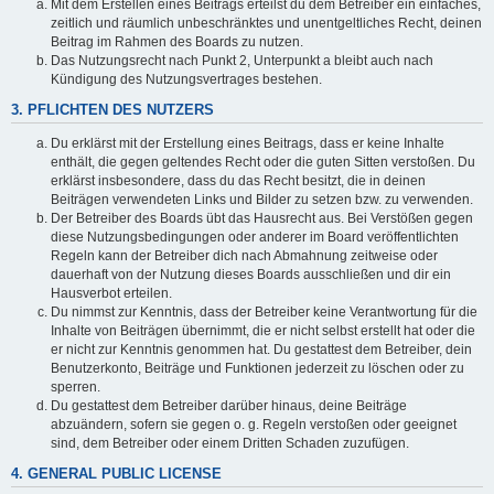
Mit dem Erstellen eines Beitrags erteilst du dem Betreiber ein einfaches,
zeitlich und räumlich unbeschränktes und unentgeltliches Recht, deinen
Beitrag im Rahmen des Boards zu nutzen.
Das Nutzungsrecht nach Punkt 2, Unterpunkt a bleibt auch nach
Kündigung des Nutzungsvertrages bestehen.
3. PFLICHTEN DES NUTZERS
Du erklärst mit der Erstellung eines Beitrags, dass er keine Inhalte
enthält, die gegen geltendes Recht oder die guten Sitten verstoßen. Du
erklärst insbesondere, dass du das Recht besitzt, die in deinen
Beiträgen verwendeten Links und Bilder zu setzen bzw. zu verwenden.
Der Betreiber des Boards übt das Hausrecht aus. Bei Verstößen gegen
diese Nutzungsbedingungen oder anderer im Board veröffentlichten
Regeln kann der Betreiber dich nach Abmahnung zeitweise oder
dauerhaft von der Nutzung dieses Boards ausschließen und dir ein
Hausverbot erteilen.
Du nimmst zur Kenntnis, dass der Betreiber keine Verantwortung für die
Inhalte von Beiträgen übernimmt, die er nicht selbst erstellt hat oder die
er nicht zur Kenntnis genommen hat. Du gestattest dem Betreiber, dein
Benutzerkonto, Beiträge und Funktionen jederzeit zu löschen oder zu
sperren.
Du gestattest dem Betreiber darüber hinaus, deine Beiträge
abzuändern, sofern sie gegen o. g. Regeln verstoßen oder geeignet
sind, dem Betreiber oder einem Dritten Schaden zuzufügen.
4. GENERAL PUBLIC LICENSE