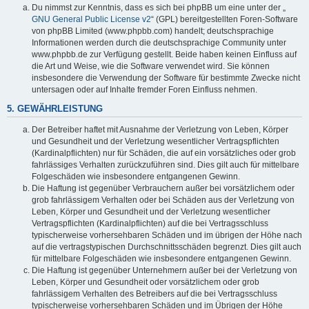
Du nimmst zur Kenntnis, dass es sich bei phpBB um eine unter der „
GNU General Public License v2
“ (GPL) bereitgestellten Foren-Software
von phpBB Limited (www.phpbb.com) handelt; deutschsprachige
Informationen werden durch die deutschsprachige Community unter
www.phpbb.de zur Verfügung gestellt. Beide haben keinen Einfluss auf
die Art und Weise, wie die Software verwendet wird. Sie können
insbesondere die Verwendung der Software für bestimmte Zwecke nicht
untersagen oder auf Inhalte fremder Foren Einfluss nehmen.
5. GEWÄHRLEISTUNG
Der Betreiber haftet mit Ausnahme der Verletzung von Leben, Körper
und Gesundheit und der Verletzung wesentlicher Vertragspflichten
(Kardinalpflichten) nur für Schäden, die auf ein vorsätzliches oder grob
fahrlässiges Verhalten zurückzuführen sind. Dies gilt auch für mittelbare
Folgeschäden wie insbesondere entgangenen Gewinn.
Die Haftung ist gegenüber Verbrauchern außer bei vorsätzlichem oder
grob fahrlässigem Verhalten oder bei Schäden aus der Verletzung von
Leben, Körper und Gesundheit und der Verletzung wesentlicher
Vertragspflichten (Kardinalpflichten) auf die bei Vertragsschluss
typischerweise vorhersehbaren Schäden und im übrigen der Höhe nach
auf die vertragstypischen Durchschnittsschäden begrenzt. Dies gilt auch
für mittelbare Folgeschäden wie insbesondere entgangenen Gewinn.
Die Haftung ist gegenüber Unternehmern außer bei der Verletzung von
Leben, Körper und Gesundheit oder vorsätzlichem oder grob
fahrlässigem Verhalten des Betreibers auf die bei Vertragsschluss
typischerweise vorhersehbaren Schäden und im Übrigen der Höhe