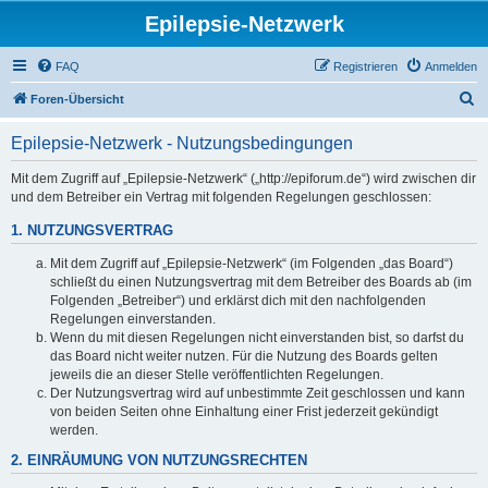
Epilepsie-Netzwerk
FAQ
Registrieren
Anmelden
S
Foren-Übersicht
u
Epilepsie-Netzwerk - Nutzungsbedingungen
c
h
Mit dem Zugriff auf „Epilepsie-Netzwerk“ („http://epiforum.de“) wird zwischen dir
und dem Betreiber ein Vertrag mit folgenden Regelungen geschlossen:
e
1. NUTZUNGSVERTRAG
Mit dem Zugriff auf „Epilepsie-Netzwerk“ (im Folgenden „das Board“)
schließt du einen Nutzungsvertrag mit dem Betreiber des Boards ab (im
Folgenden „Betreiber“) und erklärst dich mit den nachfolgenden
Regelungen einverstanden.
Wenn du mit diesen Regelungen nicht einverstanden bist, so darfst du
das Board nicht weiter nutzen. Für die Nutzung des Boards gelten
jeweils die an dieser Stelle veröffentlichten Regelungen.
Der Nutzungsvertrag wird auf unbestimmte Zeit geschlossen und kann
von beiden Seiten ohne Einhaltung einer Frist jederzeit gekündigt
werden.
2. EINRÄUMUNG VON NUTZUNGSRECHTEN