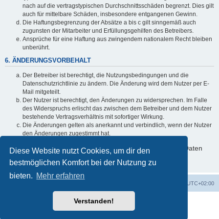
nach auf die vertragstypischen Durchschnittsschäden begrenzt. Dies gilt
auch für mittelbare Schäden, insbesondere entgangenen Gewinn.
Die Haftungsbegrenzung der Absätze a bis c gilt sinngemäß auch
zugunsten der Mitarbeiter und Erfüllungsgehilfen des Betreibers.
Ansprüche für eine Haftung aus zwingendem nationalem Recht bleiben
unberührt.
6. ÄNDERUNGSVORBEHALT
Der Betreiber ist berechtigt, die Nutzungsbedingungen und die
Datenschutzrichtlinie zu ändern. Die Änderung wird dem Nutzer per E-
Mail mitgeteilt.
Der Nutzer ist berechtigt, den Änderungen zu widersprechen. Im Falle
des Widerspruchs erlischt das zwischen dem Betreiber und dem Nutzer
bestehende Vertragsverhältnis mit sofortiger Wirkung.
Die Änderungen gelten als anerkannt und verbindlich, wenn der Nutzer
den Änderungen zugestimmt hat.
Informationen über den Umgang mit deinen persönlichen Daten
Diese Website nutzt Cookies, um dir den
sind in der Datenschutzrichtlinie enthalten.
bestmöglichen Komfort bei der Nutzung zu
bieten.
Mehr erfahren
Foren-Übersicht
Alle Zeiten sind
UTC+02:00
Verstanden!
Powered by
phpBB
® Forum Software © phpBB Limited
Deutsche Übersetzung durch
phpBB.de
PRIVACY_LINK
|
TERMS_LINK