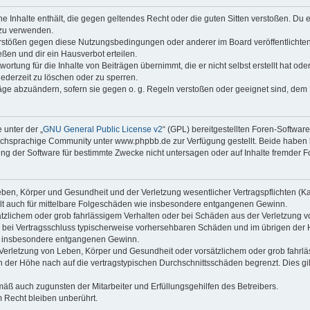
ine Inhalte enthält, die gegen geltendes Recht oder die guten Sitten verstoßen. Du 
 zu verwenden.
erstößen gegen diese Nutzungsbedingungen oder anderer im Board veröffentlichte
ßen und dir ein Hausverbot erteilen.
ortung für die Inhalte von Beiträgen übernimmt, die er nicht selbst erstellt hat od
jederzeit zu löschen oder zu sperren.
räge abzuändern, sofern sie gegen o. g. Regeln verstoßen oder geeignet sind, dem
 unter der „
GNU General Public License v2
“ (GPL) bereitgestellten Foren-Softwa
chsprachige Community unter www.phpbb.de zur Verfügung gestellt. Beide haben ke
g der Software für bestimmte Zwecke nicht untersagen oder auf Inhalte fremder F
ben, Körper und Gesundheit und der Verletzung wesentlicher Vertragspflichten (Kard
gilt auch für mittelbare Folgeschäden wie insbesondere entgangenen Gewinn.
ätzlichem oder grob fahrlässigem Verhalten oder bei Schäden aus der Verletzung 
 die bei Vertragsschluss typischerweise vorhersehbaren Schäden und im übrigen de
wie insbesondere entgangenen Gewinn.
erletzung von Leben, Körper und Gesundheit oder vorsätzlichem oder grob fahrläs
der Höhe nach auf die vertragstypischen Durchschnittsschäden begrenzt. Dies gi
mäß auch zugunsten der Mitarbeiter und Erfüllungsgehilfen des Betreibers.
 Recht bleiben unberührt.