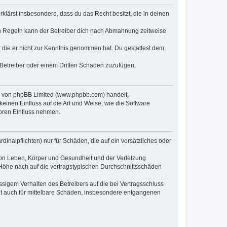
erklärst insbesondere, dass du das Recht besitzt, die in deinen
n Regeln kann der Betreiber dich nach Abmahnung zeitweise
er die er nicht zur Kenntnis genommen hat. Du gestattest dem
 Betreiber oder einem Dritten Schaden zuzufügen.
re von phpBB Limited (www.phpbb.com) handelt;
inen Einfluss auf die Art und Weise, wie die Software
oren Einfluss nehmen.
inalpflichten) nur für Schäden, die auf ein vorsätzliches oder
von Leben, Körper und Gesundheit und der Verletzung
r Höhe nach auf die vertragstypischen Durchschnittsschäden
sigem Verhalten des Betreibers auf die bei Vertragsschluss
lt auch für mittelbare Schäden, insbesondere entgangenen