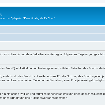
k
n mit Epilepsie - "Einer für alle, alle für Einen"
) wird zwischen dir und dem Betreiber ein Vertrag mit folgenden Regelungen geschlo
„das Board“) schließt du einen Nutzungsvertrag mit dem Betreiber des Boards ab (im
 so darfst du das Board nicht weiter nutzen. Für die Nutzung des Boards gelten jew
sen und kann von beiden Seiten ohne Einhaltung einer Frist jederzeit gekündigt w
ber ein einfaches, zeitlich und räumlich unbeschränktes und unentgeltliches Recht
auch nach Kündigung des Nutzungsvertrages bestehen.