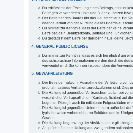
Du erklärst mit der Erstellung eines Beitrags, dass er ke
Beiträgen verwendeten Links und Bilder zu setzen bzw.
Der Betreiber des Boards übt das Hausrecht aus. Bei V
oder dauerhaft von der Nutzung dieses Boards ausschlie
Du nimmst zur Kenntnis, dass der Betreiber keine Verantw
Betreiber, dein Benutzerkonto, Beiträge und Funktionen 
Du gestattest dem Betreiber darüber hinaus, deine Beit
4. GENERAL PUBLIC LICENSE
Du nimmst zur Kenntnis, dass es sich bei phpBB um eine
deutschsprachige Informationen werden durch die deuts
verwendet wird. Sie können insbesondere die Verwendun
5. GEWÄHRLEISTUNG
Der Betreiber haftet mit Ausnahme der Verletzung von Le
grob fahrlässiges Verhalten zurückzuführen sind. Dies 
Die Haftung ist gegenüber Verbrauchern außer bei vors
wesentlicher Vertragspflichten (Kardinalpflichten) auf
begrenzt. Dies gilt auch für mittelbare Folgeschäden 
Die Haftung ist gegenüber Unternehmern außer bei der V
typischerweise vorhersehbaren Schäden und im Übrigen 
Gewinn.
Die Haftungsbegrenzung der Absätze a bis c gilt sinnge
Ansprüche für eine Haftung aus zwingendem nationalem