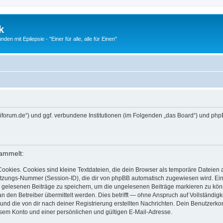
k
n mit Epilepsie - "Einer für alle, alle für Einen"
//epiforum.de“) und ggf. verbundene Institutionen (im Folgenden „das Board“) und
sammelt:
okies. Cookies sind kleine Textdateien, die dein Browser als temporäre Dateien a
ungs-Nummer (Session-ID), die dir von phpBB automatisch zugewiesen wird. Ein dr
ir gelesenen Beiträge zu speichern, um die ungelesenen Beiträge markieren zu kö
en Betreiber übermittelt werden. Dies betrifft — ohne Anspruch auf Vollständigkei
und die von dir nach deiner Registrierung erstellten Nachrichten. Dein Benutzerk
em Konto und einer persönlichen und gültigen E-Mail-Adresse.