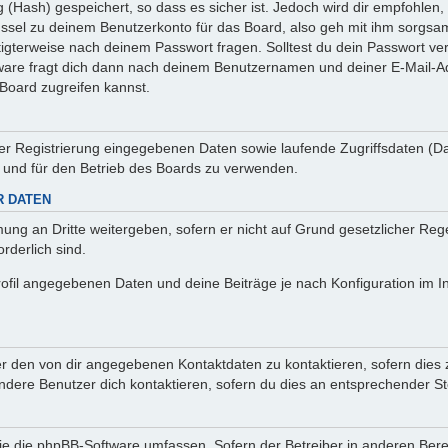
(Hash) gespeichert, so dass es sicher ist. Jedoch wird dir empfohlen, 
ssel zu deinem Benutzerkonto für das Board, also geh mit ihm sorgsam
htigterweise nach deinem Passwort fragen. Solltest du dein Passwort v
are fragt dich dann nach deinem Benutzernamen und deiner E-Mail-Ad
Board zugreifen kannst.
der Registrierung eingegebenen Daten sowie laufende Zugriffsdaten (D
 und für den Betrieb des Boards zu verwenden.
R DATEN
ung an Dritte weitergeben, sofern er nicht auf Grund gesetzlicher Rege
rderlich sind.
rofil angegebenen Daten und deine Beiträge je nach Konfiguration im I
er den von dir angegebenen Kontaktdaten zu kontaktieren, sofern dies 
andere Benutzer dich kontaktieren, sofern du dies an entsprechender Ste
, die die phpBB-Software umfassen. Sofern der Betreiber in anderen Be