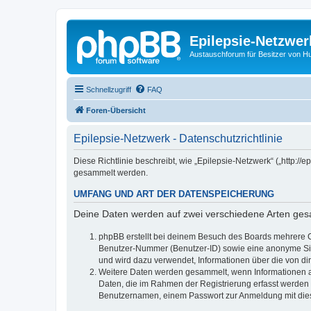
Epilepsie-Netzwer
Austauschforum für Besitzer von Hunde
Schnellzugriff
FAQ
Foren-Übersicht
Epilepsie-Netzwerk - Datenschutzrichtlinie
Diese Richtlinie beschreibt, wie „Epilepsie-Netzwerk“ („http:
gesammelt werden.
UMFANG UND ART DER DATENSPEICHERUNG
Deine Daten werden auf zwei verschiedene Arten ge
phpBB erstellt bei deinem Besuch des Boards mehrere Co
Benutzer-Nummer (Benutzer-ID) sowie eine anonyme Sitz
und wird dazu verwendet, Informationen über die von d
Weitere Daten werden gesammelt, wenn Informationen an d
Daten, die im Rahmen der Registrierung erfasst werden 
Benutzernamen, einem Passwort zur Anmeldung mit dies