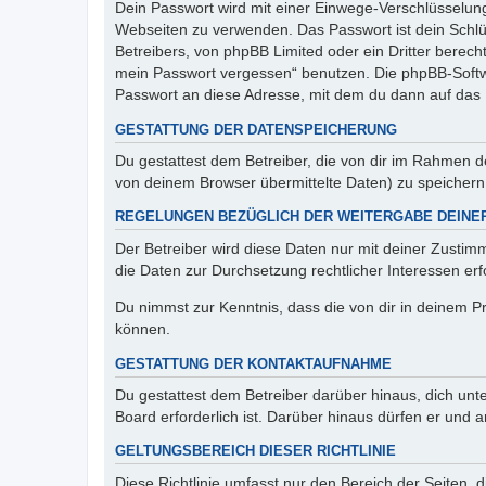
Dein Passwort wird mit einer Einwege-Verschlüsselung 
Webseiten zu verwenden. Das Passwort ist dein Schlü
Betreibers, von phpBB Limited oder ein Dritter berec
mein Passwort vergessen“ benutzen. Die phpBB-Softw
Passwort an diese Adresse, mit dem du dann auf das 
GESTATTUNG DER DATENSPEICHERUNG
Du gestattest dem Betreiber, die von dir im Rahmen 
von deinem Browser übermittelte Daten) zu speichern
REGELUNGEN BEZÜGLICH DER WEITERGABE DEINE
Der Betreiber wird diese Daten nur mit deiner Zustimm
die Daten zur Durchsetzung rechtlicher Interessen erfo
Du nimmst zur Kenntnis, dass die von dir in deinem P
können.
GESTATTUNG DER KONTAKTAUFNAHME
Du gestattest dem Betreiber darüber hinaus, dich unt
Board erforderlich ist. Darüber hinaus dürfen er und 
GELTUNGSBEREICH DIESER RICHTLINIE
Diese Richtlinie umfasst nur den Bereich der Seiten