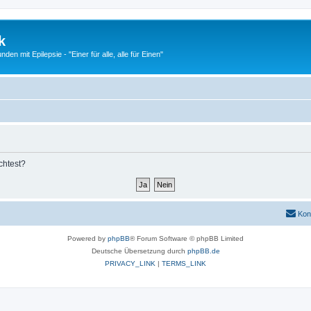
k
n mit Epilepsie - "Einer für alle, alle für Einen"
chtest?
Kon
Powered by
phpBB
® Forum Software © phpBB Limited
Deutsche Übersetzung durch
phpBB.de
PRIVACY_LINK
|
TERMS_LINK