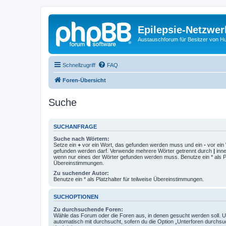
Epilepsie-Netzwer
Austauschforum für Besitzer von Hunde
Schnellzugriff
FAQ
Foren-Übersicht
Suche
SUCHANFRAGE
Suche nach Wörtern:
Setze ein
+
vor ein Wort, das gefunden werden muss und ein
-
vor ein 
gefunden werden darf. Verwende mehrere Wörter getrennt durch
|
inne
wenn nur eines der Wörter gefunden werden muss. Benutze ein * als Pla
Übereinstimmungen.
Zu suchender Autor:
Benutze ein * als Platzhalter für teilweise Übereinstimmungen.
SUCHOPTIONEN
Zu durchsuchende Foren:
Wähle das Forum oder die Foren aus, in denen gesucht werden soll. 
automatisch mit durchsucht, sofern du die Option „Unterforen durchsu