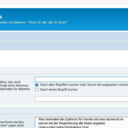
k
n mit Epilepsie - "Einer für alle, alle für Einen"
Wort, das nicht
Nach allen Begriffen suchen oder Suche wie angegeben verwe
rhalb einer Klammer,
tzhalter für teilweise
Nach einem Begriff suchen
Unterforen werden
chen“ unten nicht