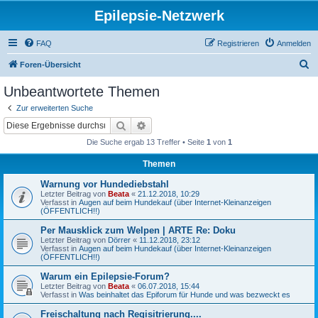
Epilepsie-Netzwerk
FAQ
Registrieren
Anmelden
S
Foren-Übersicht
u
Unbeantwortete Themen
c
Zur erweiterten Suche
h
Suche
Erweiterte Suche
e
Die Suche ergab 13 Treffer • Seite
1
von
1
Themen
Warnung vor Hundediebstahl
Letzter Beitrag von
Beata
«
21.12.2018, 10:29
Verfasst in
Augen auf beim Hundekauf (über Internet-Kleinanzeigen
(ÖFFENTLICH!!)
Per Mausklick zum Welpen | ARTE Re: Doku
Letzter Beitrag von
Dörrer
«
11.12.2018, 23:12
Verfasst in
Augen auf beim Hundekauf (über Internet-Kleinanzeigen
(ÖFFENTLICH!!)
Warum ein Epilepsie-Forum?
Letzter Beitrag von
Beata
«
06.07.2018, 15:44
Verfasst in
Was beinhaltet das Epiforum für Hunde und was bezweckt es
Freischaltung nach Regisitrierung....