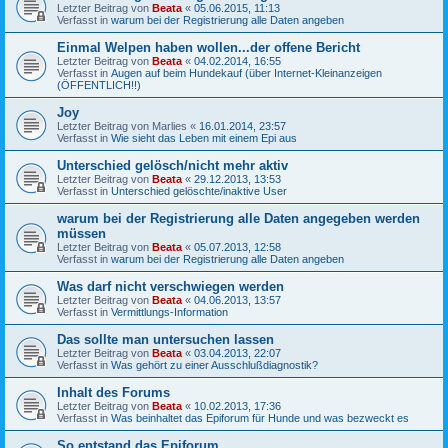
Letzter Beitrag von
Beata
«
05.06.2015, 11:13
Verfasst in
warum bei der Registrierung alle Daten angeben
Einmal Welpen haben wollen...der offene Bericht
Letzter Beitrag von
Beata
«
04.02.2014, 16:55
Verfasst in
Augen auf beim Hundekauf (über Internet-Kleinanzeigen
(ÖFFENTLICH!!)
Joy
Letzter Beitrag von
Marlies
«
16.01.2014, 23:57
Verfasst in
Wie sieht das Leben mit einem Epi aus
Unterschied gelösch/nicht mehr aktiv
Letzter Beitrag von
Beata
«
29.12.2013, 13:53
Verfasst in
Unterschied gelöschte/inaktive User
warum bei der Registrierung alle Daten angegeben werden
müssen
Letzter Beitrag von
Beata
«
05.07.2013, 12:58
Verfasst in
warum bei der Registrierung alle Daten angeben
Was darf nicht verschwiegen werden
Letzter Beitrag von
Beata
«
04.06.2013, 13:57
Verfasst in
Vermittlungs-Information
Das sollte man untersuchen lassen
Letzter Beitrag von
Beata
«
03.04.2013, 22:07
Verfasst in
Was gehört zu einer Ausschlußdiagnostik?
Inhalt des Forums
Letzter Beitrag von
Beata
«
10.02.2013, 17:36
Verfasst in
Was beinhaltet das Epiforum für Hunde und was bezweckt es
So entstand das Epiforum