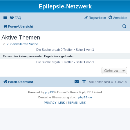
Epilepsie-Netzwerk
FAQ
Registrieren
Anmelden
S
Foren-Übersicht
u
Aktive Themen
c
Zur erweiterten Suche
h
Die Suche ergab 0 Treffer • Seite
1
von
1
e
Es wurden keine passenden Ergebnisse gefunden.
Die Suche ergab 0 Treffer • Seite
1
von
1
Gehe zu
Foren-Übersicht
Alle Zeiten sind
UTC+02:00
Powered by
phpBB
® Forum Software © phpBB Limited
Deutsche Übersetzung durch
phpBB.de
PRIVACY_LINK
|
TERMS_LINK