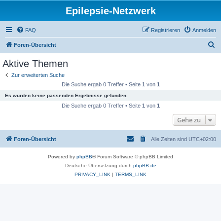
Epilepsie-Netzwerk
FAQ
Registrieren
Anmelden
S
Foren-Übersicht
u
Aktive Themen
c
Zur erweiterten Suche
h
Die Suche ergab 0 Treffer • Seite
1
von
1
e
Es wurden keine passenden Ergebnisse gefunden.
Die Suche ergab 0 Treffer • Seite
1
von
1
Gehe zu
Foren-Übersicht
Alle Zeiten sind
UTC+02:00
Powered by
phpBB
® Forum Software © phpBB Limited
Deutsche Übersetzung durch
phpBB.de
PRIVACY_LINK
|
TERMS_LINK