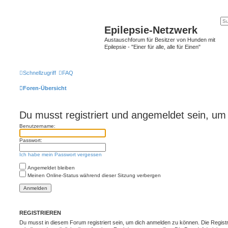
Epilepsie-Netzwerk
Austauschforum für Besitzer von Hunden mit
Epilepsie - "Einer für alle, alle für Einen"
Schnellzugriff
FAQ
Foren-Übersicht
Du musst registriert und angemeldet sein, um
Benutzername:
Passwort:
Ich habe mein Passwort vergessen
Angemeldet bleiben
Meinen Online-Status während dieser Sitzung verbergen
REGISTRIEREN
Du musst in diesem Forum registriert sein, um dich anmelden zu können. Die Registr