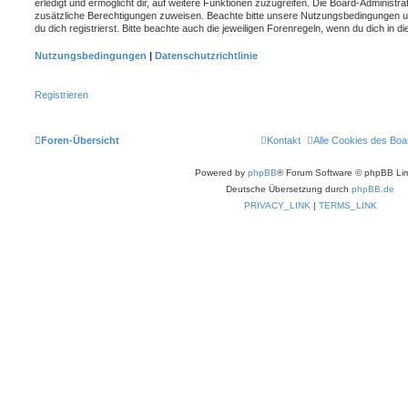
erledigt und ermöglicht dir, auf weitere Funktionen zuzugreifen. Die Board-Administra
zusätzliche Berechtigungen zuweisen. Beachte bitte unsere Nutzungsbedingungen 
du dich registrierst. Bitte beachte auch die jeweiligen Forenregeln, wenn du dich in
Nutzungsbedingungen
|
Datenschutzrichtlinie
Registrieren
Foren-Übersicht
Kontakt
Alle Cookies des Boa
Powered by
phpBB
® Forum Software © phpBB Lim
Deutsche Übersetzung durch
phpBB.de
PRIVACY_LINK
|
TERMS_LINK