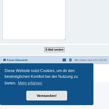
Foren-Übersicht
Alle Zeiten sind
UTC+02:00
Powered by
phpBB
® Forum Software © phpBB Limited
Diese Website nutzt Cookies, um dir den
Deutsche Übersetzung durch
phpBB.de
bestmöglichen Komfort bei der Nutzung zu
PRIVACY_LINK
|
TERMS_LINK
bieten.
Mehr erfahren
Verstanden!