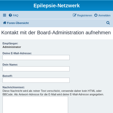
Epilepsie-Netzwerk
FAQ
Registrieren
Anmelden
S
Foren-Übersicht
u
Kontakt mit der Board-Administration aufnehmen
c
h
Empfänger:
Administrator
e
Deine E-Mail-Adresse:
Dein Name:
Betreff:
Nachrichtentext:
Diese Nachricht wird als reiner Text verschickt, verwende daher kein HTML oder
BBCode. Als Antwort-Adresse für die E-Mail wird deine E-Mail-Adresse angegeben.