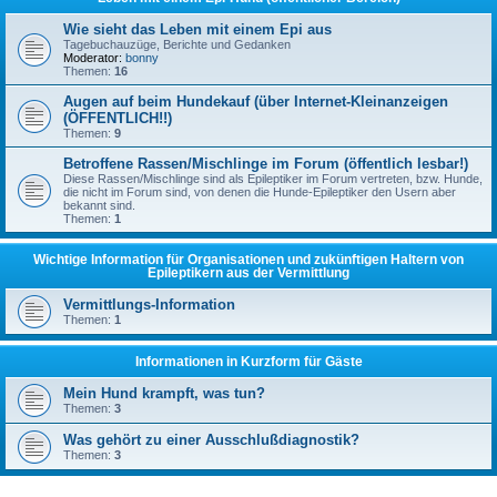
Wie sieht das Leben mit einem Epi aus
Tagebuchauzüge, Berichte und Gedanken
Moderator:
bonny
Themen:
16
Augen auf beim Hundekauf (über Internet-Kleinanzeigen
(ÖFFENTLICH!!)
Themen:
9
Betroffene Rassen/Mischlinge im Forum (öffentlich lesbar!)
Diese Rassen/Mischlinge sind als Epileptiker im Forum vertreten, bzw. Hunde,
die nicht im Forum sind, von denen die Hunde-Epileptiker den Usern aber
bekannt sind.
Themen:
1
Wichtige Information für Organisationen und zukünftigen Haltern von
Epileptikern aus der Vermittlung
Vermittlungs-Information
Themen:
1
Informationen in Kurzform für Gäste
Mein Hund krampft, was tun?
Themen:
3
Was gehört zu einer Ausschlußdiagnostik?
Themen:
3