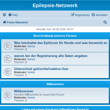
Epilepsie-Netzwerk
FAQ
Registrieren
Anmelden
S
Foren-Übersicht
u
Aktuelle Zeit: 09.08.2026, 05:47
c
Beschreibung unseres Forums
h
Was beinhaltet das Epiforum für Hunde und was bezweckt es
e
Moderator:
bonny
Themen:
2
warum bei der Registrierung alle Daten angeben
Moderator:
bonny
Themen:
2
Unterschied gelöschte/inaktive User
Moderator:
bonny
Themen:
1
Willkommen
Willkommen
Herzlich Willkommen im neuen Epi-Forum!
Moderator:
bonny
Themen:
2
Leben mit einem Epi-Hund (öffentlicher Bereich)