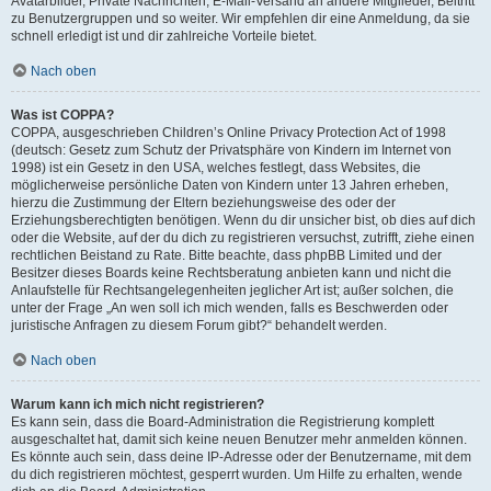
Avatarbilder, Private Nachrichten, E-Mail-Versand an andere Mitglieder, Beitritt
zu Benutzergruppen und so weiter. Wir empfehlen dir eine Anmeldung, da sie
schnell erledigt ist und dir zahlreiche Vorteile bietet.
Nach oben
Was ist COPPA?
COPPA, ausgeschrieben Children’s Online Privacy Protection Act of 1998
(deutsch: Gesetz zum Schutz der Privatsphäre von Kindern im Internet von
1998) ist ein Gesetz in den USA, welches festlegt, dass Websites, die
möglicherweise persönliche Daten von Kindern unter 13 Jahren erheben,
hierzu die Zustimmung der Eltern beziehungsweise des oder der
Erziehungsberechtigten benötigen. Wenn du dir unsicher bist, ob dies auf dich
oder die Website, auf der du dich zu registrieren versuchst, zutrifft, ziehe einen
rechtlichen Beistand zu Rate. Bitte beachte, dass phpBB Limited und der
Besitzer dieses Boards keine Rechtsberatung anbieten kann und nicht die
Anlaufstelle für Rechtsangelegenheiten jeglicher Art ist; außer solchen, die
unter der Frage „An wen soll ich mich wenden, falls es Beschwerden oder
juristische Anfragen zu diesem Forum gibt?“ behandelt werden.
Nach oben
Warum kann ich mich nicht registrieren?
Es kann sein, dass die Board-Administration die Registrierung komplett
ausgeschaltet hat, damit sich keine neuen Benutzer mehr anmelden können.
Es könnte auch sein, dass deine IP-Adresse oder der Benutzername, mit dem
du dich registrieren möchtest, gesperrt wurden. Um Hilfe zu erhalten, wende