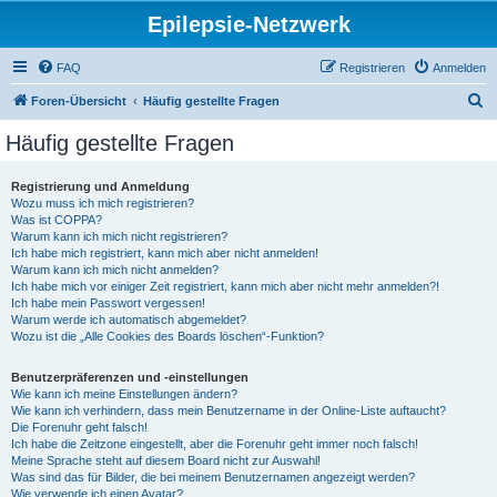
Epilepsie-Netzwerk
FAQ
Registrieren
Anmelden
S
Foren-Übersicht
Häufig gestellte Fragen
u
Häufig gestellte Fragen
c
h
Registrierung und Anmeldung
Wozu muss ich mich registrieren?
e
Was ist COPPA?
Warum kann ich mich nicht registrieren?
Ich habe mich registriert, kann mich aber nicht anmelden!
Warum kann ich mich nicht anmelden?
Ich habe mich vor einiger Zeit registriert, kann mich aber nicht mehr anmelden?!
Ich habe mein Passwort vergessen!
Warum werde ich automatisch abgemeldet?
Wozu ist die „Alle Cookies des Boards löschen“-Funktion?
Benutzerpräferenzen und -einstellungen
Wie kann ich meine Einstellungen ändern?
Wie kann ich verhindern, dass mein Benutzername in der Online-Liste auftaucht?
Die Forenuhr geht falsch!
Ich habe die Zeitzone eingestellt, aber die Forenuhr geht immer noch falsch!
Meine Sprache steht auf diesem Board nicht zur Auswahl!
Was sind das für Bilder, die bei meinem Benutzernamen angezeigt werden?
Wie verwende ich einen Avatar?