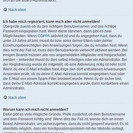
dich an die Board-Administration.
Nach oben
Ich habe mich registriert, kann mich aber nicht anmelden!
Überprüfe zuerst, ob du den richtigen Benutzernamen und das richtige
Passwort eingegeben hast. Wenn diese stimmen, dann gibt es zwei
Möglichkeiten. Wenn
COPPA
aktiviert ist und du angegeben hast, dass du
unter 13 Jahre alt bist, musst du bzw. einer deiner Eltern oder deiner
Erziehungsberechtigten den Anweisungen folgen, die du erhalten hast. Wenn
dies nicht der Fall ist, muss dein Benutzerkonto vielleicht aktiviert werden. Bei
einigen Boards müssen alle neu angemeldeten Mitglieder erst freigeschaltet
werden – entweder musst du dies selbst erledigen oder ein Administrator. Bei
der Registrierung wurde dir mitgeteilt, ob eine Aktivierung nötig ist oder nicht.
Wenn du eine E-Mail erhalten hast, folge den dort enthaltenen Anweisungen.
Ansonsten prüfe, ob du deine E-Mail-Adresse korrekt eingegeben hast oder
die E-Mail von einem Spam-Filter blockiert wurde. Wenn du dir sicher bist,
dass deine E-Mail-Adresse korrekt eingegeben wurde, dann kontaktiere einen
Administrator.
Nach oben
Warum kann ich mich nicht anmelden?
Dafür gibt es viele mögliche Gründe. Prüfe zunächst, ob dein Benutzername
und dein Passwort richtig sind. Wenn dies der Fall ist, wende dich an einen
Board-Administrator, um sicherzugehen, dass du nicht gesperrt wurdest. Es ist
ebenfalls möglich, dass ein Konfigurationsproblem mit der Website vorliegt,