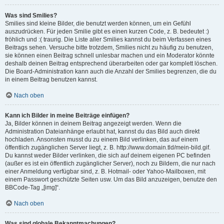
Was sind Smilies?
Smilies sind kleine Bilder, die benutzt werden können, um ein Gefühl
auszudrücken. Für jeden Smilie gibt es einen kurzen Code, z. B. bedeutet :)
fröhlich und :( traurig. Die Liste aller Smilies kannst du beim Verfassen eines
Beitrags sehen. Versuche bitte trotzdem, Smilies nicht zu häufig zu benutzen,
sie können einen Beitrag schnell unlesbar machen und ein Moderator könnte
deshalb deinen Beitrag entsprechend überarbeiten oder gar komplett löschen.
Die Board-Administration kann auch die Anzahl der Smilies begrenzen, die du
in einem Beitrag benutzen kannst.
Nach oben
Kann ich Bilder in meine Beiträge einfügen?
Ja, Bilder können in deinem Beitrag angezeigt werden. Wenn die
Administration Dateianhänge erlaubt hat, kannst du das Bild auch direkt
hochladen. Ansonsten musst du zu einem Bild verlinken, das auf einem
öffentlich zugänglichen Server liegt, z. B. http://www.domain.tld/mein-bild.gif.
Du kannst weder Bilder verlinken, die sich auf deinem eigenen PC befinden
(außer es ist ein öffentlich zugänglicher Server), noch zu Bildern, die nur nach
einer Anmeldung verfügbar sind, z. B. Hotmail- oder Yahoo-Mailboxen, mit
einem Passwort geschützte Seiten usw. Um das Bild anzuzeigen, benutze den
BBCode-Tag „[img]“.
Nach oben
Was sind globale Bekanntmachungen?