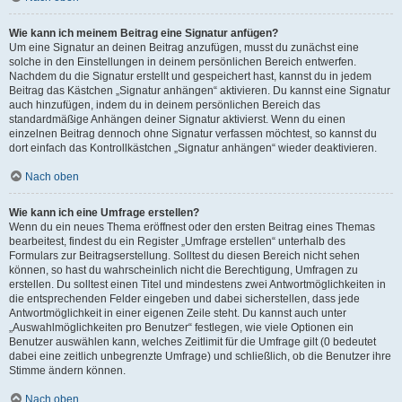
Wie kann ich meinem Beitrag eine Signatur anfügen?
Um eine Signatur an deinen Beitrag anzufügen, musst du zunächst eine
solche in den Einstellungen in deinem persönlichen Bereich entwerfen.
Nachdem du die Signatur erstellt und gespeichert hast, kannst du in jedem
Beitrag das Kästchen „Signatur anhängen“ aktivieren. Du kannst eine Signatur
auch hinzufügen, indem du in deinem persönlichen Bereich das
standardmäßige Anhängen deiner Signatur aktivierst. Wenn du einen
einzelnen Beitrag dennoch ohne Signatur verfassen möchtest, so kannst du
dort einfach das Kontrollkästchen „Signatur anhängen“ wieder deaktivieren.
Nach oben
Wie kann ich eine Umfrage erstellen?
Wenn du ein neues Thema eröffnest oder den ersten Beitrag eines Themas
bearbeitest, findest du ein Register „Umfrage erstellen“ unterhalb des
Formulars zur Beitragserstellung. Solltest du diesen Bereich nicht sehen
können, so hast du wahrscheinlich nicht die Berechtigung, Umfragen zu
erstellen. Du solltest einen Titel und mindestens zwei Antwortmöglichkeiten in
die entsprechenden Felder eingeben und dabei sicherstellen, dass jede
Antwortmöglichkeit in einer eigenen Zeile steht. Du kannst auch unter
„Auswahlmöglichkeiten pro Benutzer“ festlegen, wie viele Optionen ein
Benutzer auswählen kann, welches Zeitlimit für die Umfrage gilt (0 bedeutet
dabei eine zeitlich unbegrenzte Umfrage) und schließlich, ob die Benutzer ihre
Stimme ändern können.
Nach oben