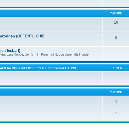
THEMEN
16
nanzeigen (ÖFFENTLICH!!)
9
ich lesbar!)
1
eten, bzw. Hunde, die nicht im Forum sind, von denen die Hunde-
HALTERN VON EPILEPTIKERN AUS DER VERMITTLUNG
THEMEN
1
THEMEN
3
3