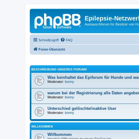
Epilepsie-Netzwer
Austauschforum für Besitzer von Hunde
Schnellzugriff
FAQ
Foren-Übersicht
BESCHREIBUNG UNSERES FORUMS
Was beinhaltet das Epiforum für Hunde und wa
Moderator:
bonny
warum bei der Registrierung alle Daten angebe
Moderator:
bonny
Unterschied gelöschte/inaktive User
Moderator:
bonny
WILLKOMMEN
Willkommen
Herzlich Willkommen im neuen Epi-Forum!