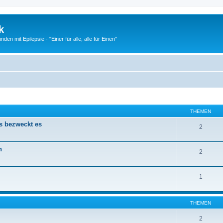
k
n mit Epilepsie - "Einer für alle, alle für Einen"
THEMEN
s bezweckt es
2
n
2
1
THEMEN
2