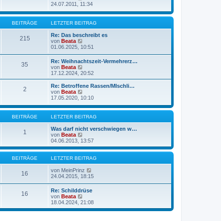
r
B
e
24.07.2011, 11:34
a
e
u
g
i
e
t
s
BEITRÄGE
LETZTER BEITRAG
r
t
a
e
Re: Das beschreibt es
215
g
r
N
von
Beata
B
e
01.06.2025, 10:51
e
u
i
e
Re: Weihnachtszeit-Vermehrerz…
t
35
s
N
von
Beata
r
t
e
17.12.2024, 20:52
a
e
u
g
r
e
Re: Betroffene Rassen/MIschli…
B
2
s
N
von
Beata
e
t
e
17.05.2020, 10:10
i
e
u
t
r
e
r
B
s
BEITRÄGE
LETZTER BEITRAG
a
e
t
g
i
e
Was darf nicht verschwiegen w…
1
t
r
N
von
Beata
r
B
e
04.06.2013, 13:57
a
e
u
g
i
e
t
s
BEITRÄGE
LETZTER BEITRAG
r
t
a
e
N
von
MeinPrinz
16
g
r
e
24.04.2015, 18:15
B
u
e
e
Re: Schilddrüse
16
i
s
N
von
Beata
t
t
e
18.04.2024, 21:08
r
e
u
a
r
e
g
B
s