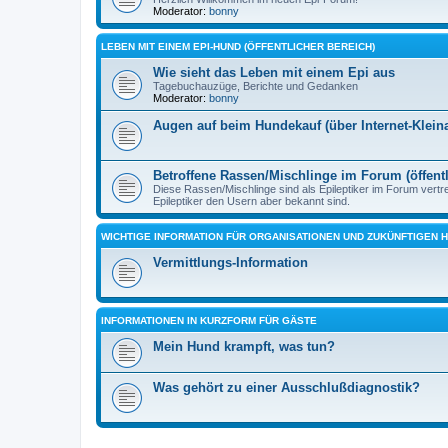
Moderator:
bonny
LEBEN MIT EINEM EPI-HUND (ÖFFENTLICHER BEREICH)
Wie sieht das Leben mit einem Epi aus
Tagebuchauzüge, Berichte und Gedanken
Moderator:
bonny
Augen auf beim Hundekauf (über Internet-Klei
Betroffene Rassen/Mischlinge im Forum (öffentl
Diese Rassen/Mischlinge sind als Epileptiker im Forum vertr
Epileptiker den Usern aber bekannt sind.
WICHTIGE INFORMATION FÜR ORGANISATIONEN UND ZUKÜNFTIGEN 
Vermittlungs-Information
INFORMATIONEN IN KURZFORM FÜR GÄSTE
Mein Hund krampft, was tun?
Was gehört zu einer Ausschlußdiagnostik?