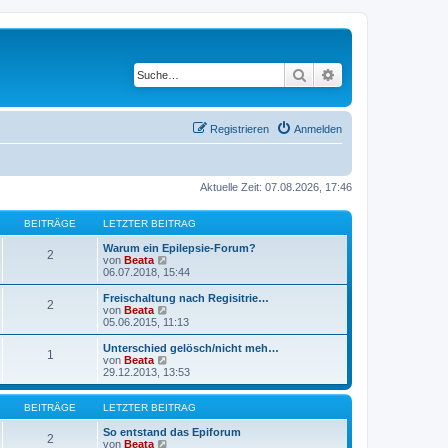
Suche
Erweiterte Suche
Registrieren
Anmelden
Aktuelle Zeit: 07.08.2026, 17:46
BEITRÄGE
LETZTER BEITRAG
Warum ein Epilepsie-Forum?
2
N
von
Beata
e
06.07.2018, 15:44
u
e
Freischaltung nach Regisitrie…
2
s
N
von
Beata
t
e
05.06.2015, 11:13
e
u
r
e
Unterschied gelösch/nicht meh…
1
B
s
N
von
Beata
e
t
e
29.12.2013, 13:53
i
e
u
t
r
e
r
B
s
BEITRÄGE
LETZTER BEITRAG
a
e
t
g
i
e
So entstand das Epiforum
2
t
r
N
von
Beata